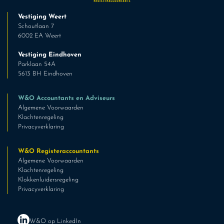
Vestiging Weert
Schoutlaan 7
6002 EA Weert
Vestiging Eindhoven
Parklaan 54A
5613 BH Eindhoven
W&O Accountants en Adviseurs
Algemene Voorwaarden
Klachtenregeling
Privacyverklaring
W&O Registeraccountants
Algemene Voorwaarden
Klachtenregeling
Klokkenluidersregeling
Privacyverklaring
W&O op LinkedIn