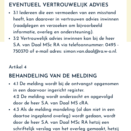
EVENTUEEL VERTROUWELIJK ADVIES
3.1 Iedereen die een vermoeden van een misstand
heeft, kan daarover in vertrouwen advies inwinnen
(raadplegen en verzoeken om bijvoorbeeld
informatie, overleg en ondersteuning).
3.2 Vertrouwelijk advies inwinnen kan bij de heer
S.A. van Daal MSc RA via telefoonnummer: 0495 -
750370 of e-mail adres: simon.van.daal@ra.w-o.nl.
Artikel 4
BEHANDELING VAN DE MELDING
4.1 De melding wordt bij de ontvangst opgenomen
in een daarvoor ingericht register.
4.2 De melding wordt onderzocht en opgevolgd
door de heer S.A. van Daal MS cRA.
4.3 Als de melding mondeling (al dan niet in een
daartoe ingepland overleg) wordt gedaan, wordt
door de heer S.A. van Daal MSc RA hetzij een
schriftelijk verslag van het overleg gemaakt, hetzij