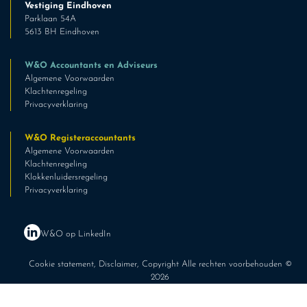
Vestiging Eindhoven
Parklaan 54A
5613 BH Eindhoven
W&O Accountants en Adviseurs
Algemene Voorwaarden
Klachtenregeling
Privacyverklaring
W&O Registeraccountants
Algemene Voorwaarden
Klachtenregeling
Klokkenluidersregeling
Privacyverklaring
W&O op LinkedIn
Cookie statement
,
Disclaimer
, Copyright Alle rechten voorbehouden ©
2026