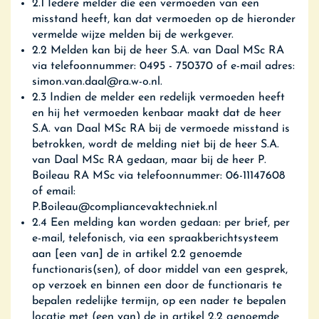
2.1 Iedere melder die een vermoeden van een
misstand heeft, kan dat vermoeden op de hieronder
vermelde wijze melden bij de werkgever.
2.2 Melden kan bij de heer S.A. van Daal MSc RA
via telefoonnummer: 0495 - 750370 of e-mail adres:
simon.van.daal@ra.w-o.nl.
2.3 Indien de melder een redelijk vermoeden heeft
en hij het vermoeden kenbaar maakt dat de heer
S.A. van Daal MSc RA bij de vermoede misstand is
betrokken, wordt de melding niet bij de heer S.A.
van Daal MSc RA gedaan, maar bij de heer P.
Boileau RA MSc via telefoonnummer: 06-11147608
of email:
P.Boileau@compliancevaktechniek.nl
2.4 Een melding kan worden gedaan: per brief, per
e-mail, telefonisch, via een spraakberichtsysteem
aan [een van] de in artikel 2.2 genoemde
functionaris(sen), of door middel van een gesprek,
op verzoek en binnen een door de functionaris te
bepalen redelijke termijn, op een nader te bepalen
locatie met (een van) de in artikel 2.2 genoemde