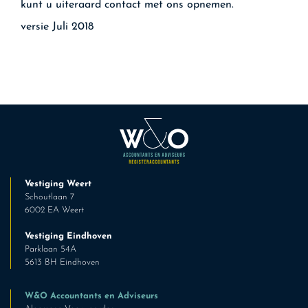
kunt u uiteraard contact met ons opnemen.
versie Juli 2018
Vestiging Weert
Schoutlaan 7
6002 EA Weert
Vestiging Eindhoven
Parklaan 54A
5613 BH Eindhoven
W&O Accountants en Adviseurs