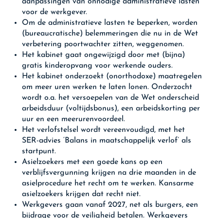
aanpassingen van onnodige administratieve lasten
voor de werkgever.
Om de administratieve lasten te beperken, worden
(bureaucratische) belemmeringen die nu in de Wet
verbetering poortwachter zitten, weggenomen.
Het kabinet gaat ongewijzigd door met (bijna)
gratis kinderopvang voor werkende ouders.
Het kabinet onderzoekt (onorthodoxe) maatregelen
om meer uren werken te laten lonen. Onderzocht
wordt o.a. het versoepelen van de Wet onderscheid
arbeidsduur (voltijdsbonus), een arbeidskorting per
uur en een meerurenvoordeel.
Het verlofstelsel wordt vereenvoudigd, met het
SER-advies ‘Balans in maatschappelijk verlof’ als
startpunt.
Asielzoekers met een goede kans op een
verblijfsvergunning krijgen na drie maanden in de
asielprocedure het recht om te werken. Kansarme
asielzoekers krijgen dat recht niet.
Werkgevers gaan vanaf 2027, net als burgers, een
bijdrage voor de veiligheid betalen. Werkgevers