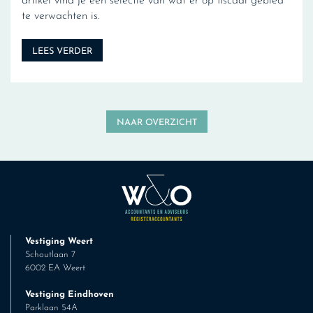
artikel vind je een selectie van wat er op fiscaal gebied
te verwachten is.
LEES VERDER
NAAR OVERZICHT
Vestiging Weert
Schoutlaan 7
6002 EA Weert
Vestiging Eindhoven
Parklaan 54A