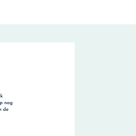
jk
op nog
n de