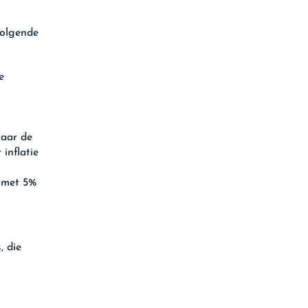
volgende
e
naar de
inflatie
g met 5%
, die