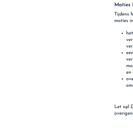
Moties 
Tijdens 
moties i
het
ver
ver
een
ve
mog
en 
ove
om 
Let op!
D
overigen