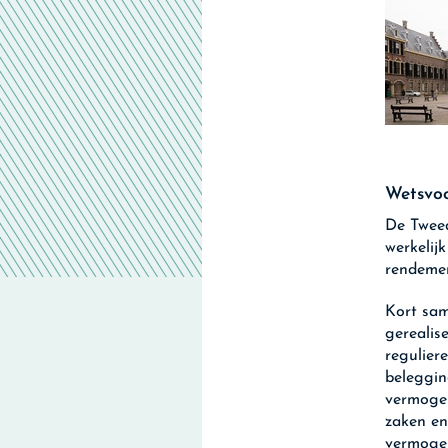
Wetsvoo
De Tweed
werkelij
rendemen
Kort sam
gerealis
regulier
beleggin
vermogen
zaken en
vermogen