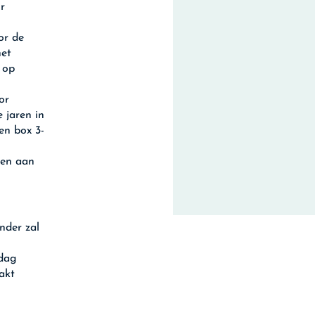
r
or de
het
 op
or
 jaren in
en box 3-
ren aan
nder zal
sdag
akt