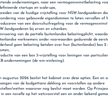
artende ondernemingen, naar een vermogenswinstbelasting voo
efinieerde startups en scale-ups,
breiden van de huidige vrijstelling voor NSW-landgoederen do
zondering voor gebouwde eigendommen te laten vervallen of 
roduceren van een doorschuifregeling voor de vermogenswinst
W-landgoederen bij erven en schenken,
invoering van de partiële buitenlandse belastingplicht, waardo
tenlandse werknemers onder voorwaarden gedurende de eerste
erland geen belasting betalen over hun (buitenlandse) box 2 
komen,
roductie van een box 3-vrijstelling voor leningen van particulie
B-ondernemingen (de win-winlening).
n augustus 2026 beslist het kabinet over deze opties. Een en a
angen van de budgettaire dekking en voorstellen op andere
stellen/wetten waarover nog beslist moet worden. Op Prinsje
 in een novelle op het wetsvoorstel een en ander bekend gema