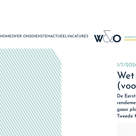
HOME
OVER ONS
DIENSTEN
ACTUEEL
VACATURES
1/7/202
Wet 
(voo
De Eerst
rendemen
gaan pla
Tweede 