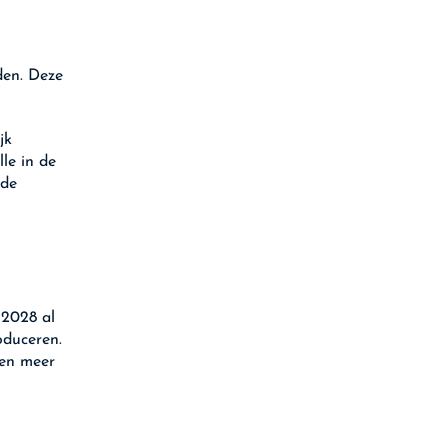
den. Deze
jk
le in de
 de
 2028 al
oduceren.
ven meer