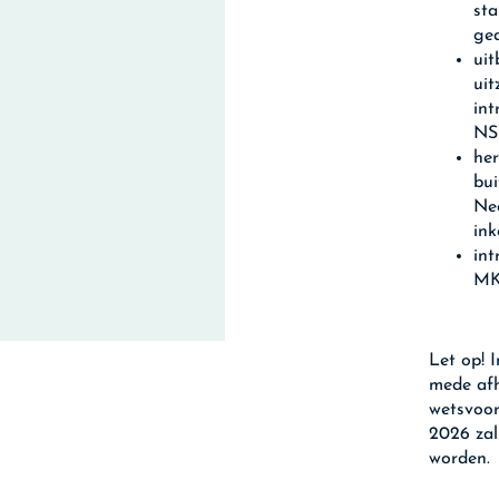
st
ged
uit
uit
int
NS
her
bui
Ned
in
int
MK
Let op!
I
mede afh
wetsvoor
2026 zal
worden.