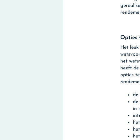
gerealis
rendeme
Opties 
Het leek
wetsvoor
het wets
heeft de
opties t
rendeme
de 
de
in 
int
het
het
he