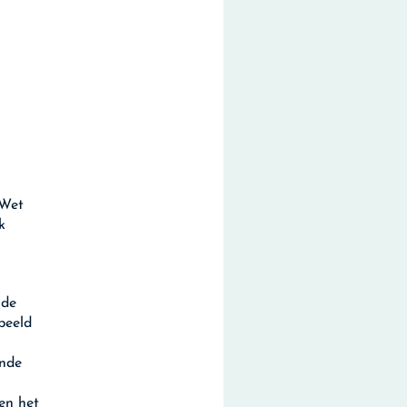
 Wet
k
 de
beeld
ende
en het