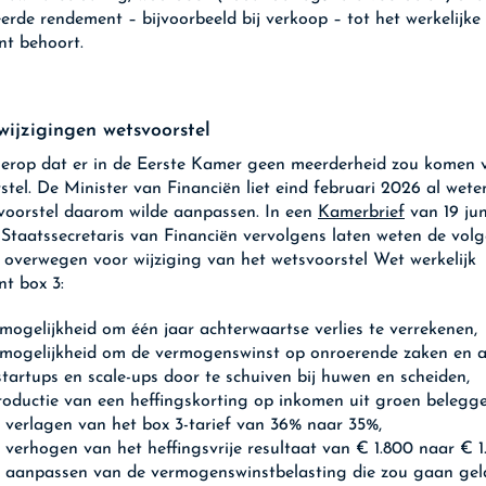
eerde rendement – bijvoorbeeld bij verkoop – tot het werkelijke
nt behoort.
wijzigingen wetsvoorstel
 erop dat er in de Eerste Kamer geen meerderheid zou komen 
stel. De Minister van Financiën liet eind februari 2026 al weten
voorstel daarom wilde aanpassen. In een
Kamerbrief
van 19 ju
 Staatssecretaris van Financiën vervolgens laten weten de vol
e overwegen voor wijziging van het wetsvoorstel Wet werkelijk
nt box 3:
mogelijkheid om één jaar achterwaartse verlies te verrekenen,
 mogelijkheid om de vermogenswinst op onroerende zaken en 
startups en scale-ups door te schuiven bij huwen en scheiden,
roductie van een heffingskorting op inkomen uit groen belegg
 verlagen van het box 3-tarief van 36% naar 35%,
 verhogen van het heffingsvrije resultaat van € 1.800 naar € 
t aanpassen van de vermogenswinstbelasting die zou gaan gel