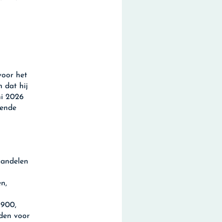
voor het
 dat hij
ni 2026
gende
aandelen
en,
1.900,
den voor