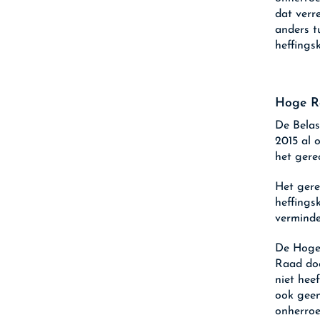
dat verr
anders t
heffings
Hoge Ra
De Belas
2015 al 
het gere
Het gere
heffings
verminde
De Hoge 
Raad doe
niet hee
ook geen
onherroe