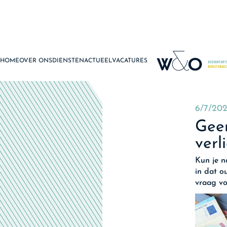
HOME
OVER ONS
DIENSTEN
ACTUEEL
VACATURES
6/7/20
Geen
verl
Kun je n
in dat o
vraag v