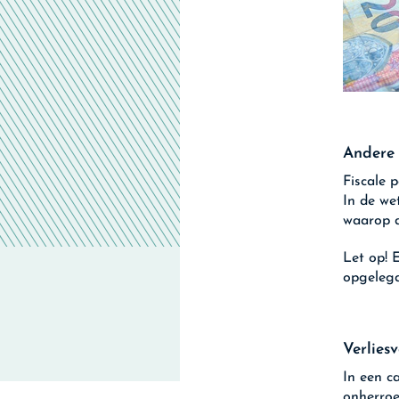
Andere 
Fiscale 
In de we
waarop d
Let op!
E
opgelegd
Verlies
In een c
onherroe