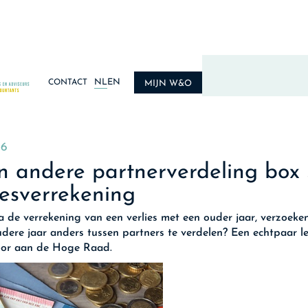
NL
EN
CONTACT
MIJN W&O
26
 andere partnerverdeling box
iesverrekening
a de verrekening van een verlies met een ouder jaar, verzoeke
udere jaar anders tussen partners te verdelen? Een echtpaar l
oor aan de Hoge Raad.