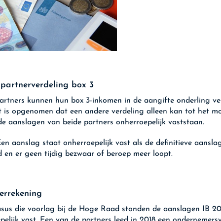
partnerverdeling box 3
partners kunnen hun box 3-inkomen in de aangifte onderling ve
t is opgenomen dat een andere verdeling alleen kan tot het 
e aanslagen van beide partners onherroepelijk vaststaan.
en aanslag staat onherroepelijk vast als de definitieve aanslag
 en er geen tijdig bezwaar of beroep meer loopt.
verrekening
asus die voorlag bij de Hoge Raad stonden de aanslagen IB 20
pelijk vast. Een van de partners leed in 2018 een ondernemersv