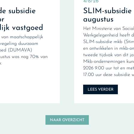
4/8/26
e subsidie
SLIM-subsidie
r
augustus
ijk vastgoed
Het Ministerie van Soci
Werkgelegenheid heeft 
 van maatschappelijk
SLIM-subsidie mkb (Stimu
ieregeling duurzaam
en ontwikkelen in mkb-o
tgoed (DUMAVA)
tweede tijdvak van dit 
gustus was nog 70% van
Mkb-ondernemingen kunn
.
2026 9.00 uur tot en me
17.00 uur deze subsidie 
LEES VERDER
NAAR OVERZICHT