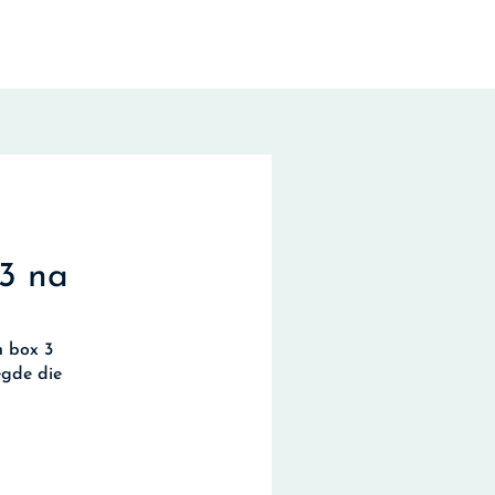
 3 na
n box 3
egde die