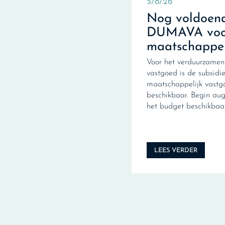
5/8/26
Nog voldoend
DUMAVA voo
maatschappel
Voor het verduurzamen
vastgoed is de subsid
maatschappelijk vas
beschikbaar. Begin au
het budget beschikbaar
LEES VERDER