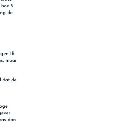
 box 3
ing de
agen IB
ns, maar
d dat de
Hoge
gever
 was dan