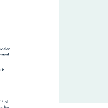
rdelen.
moment
 is
15 al
erlies