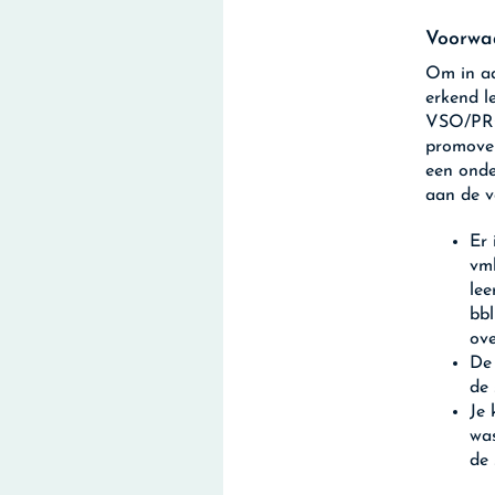
Voorwa
Om in aa
erkend le
VSO/PRO 
promoven
een onde
aan de 
Er 
vmb
le
bbl
ov
De 
de 
Je 
was
de 