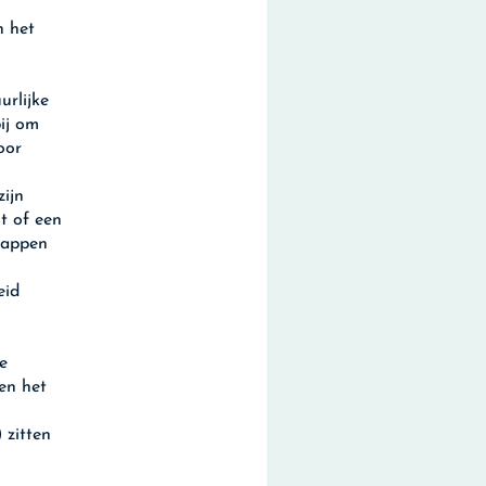
n het
rlijke
ij om
oor
zijn
t of een
happen
eid
e
nen het
 zitten