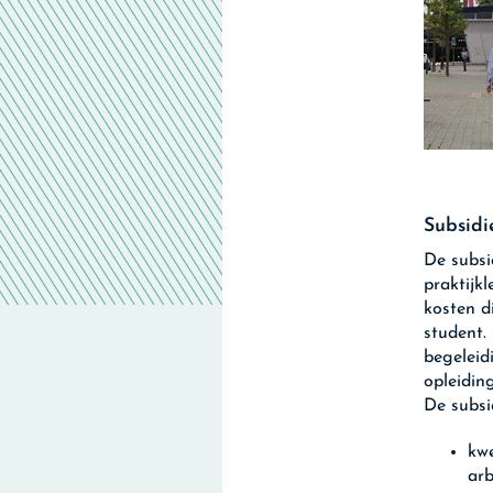
Subsidi
De subsi
praktijk
kosten d
student.
begeleid
opleiding
De subsi
kwe
arb