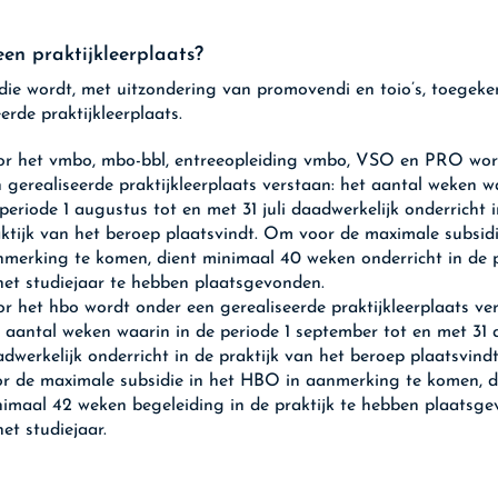
een praktijkleerplaats?
die wordt, met uitzondering van promovendi en toio’s, toegeke
eerde praktijkleerplaats.
or het vmbo, mbo-bbl, entreeopleiding vmbo, VSO en PRO wor
 gerealiseerde praktijkleerplaats verstaan: het aantal weken w
periode 1 augustus tot en met 31 juli daadwerkelijk onderricht 
ktijk van het beroep plaatsvindt. Om voor de maximale subsidi
merking te komen, dient minimaal 40 weken onderricht in de p
het studiejaar te hebben plaatsgevonden.
r het hbo wordt onder een gerealiseerde praktijkleerplaats ve
 aantal weken waarin in de periode 1 september tot en met 31
dwerkelijk onderricht in de praktijk van het beroep plaatsvind
r de maximale subsidie in het HBO in aanmerking te komen, d
imaal 42 weken begeleiding in de praktijk te hebben plaatsg
het studiejaar.