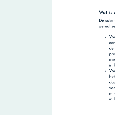
Wat is 
De subsi
gerealis
Vo
een
de 
pra
aan
in 
Voo
het
daa
voo
min
in 