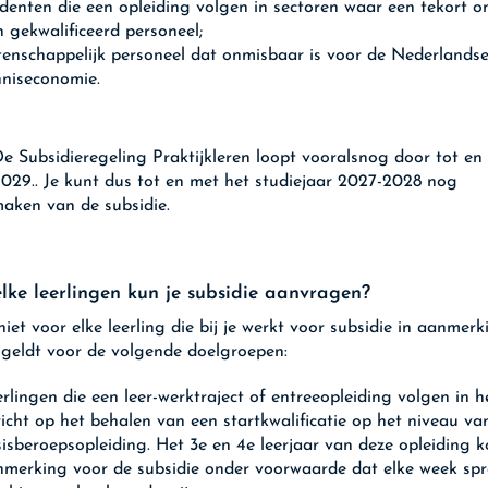
denten die een opleiding volgen in sectoren waar een tekort o
 gekwalificeerd personeel;
enschappelijk personeel dat onmisbaar is voor de Nederlands
nniseconomie.
e Subsidieregeling Praktijkleren loopt vooralsnog door tot en
2029.. Je kunt dus tot en met het studiejaar 2027-2028 nog
aken van de subsidie.
lke leerlingen kun je subsidie aanvragen?
iet voor elke leerling die bij je werkt voor subsidie in aanmerk
 geldt voor de volgende doelgroepen:
rlingen die een leer-werktraject of entreeopleiding volgen in 
icht op het behalen van een startkwalificatie op het niveau va
isberoepsopleiding. Het 3e en 4e leerjaar van deze opleiding k
merking voor de subsidie onder voorwaarde dat elke week spr