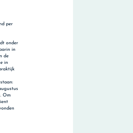
nd per
dt onder
aarin in
in de
e in
raktijk
rstaan:
 augustus
t. Om
ient
evonden