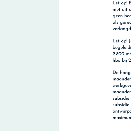
Let op!
E
niet uit
geen beg
als gere
verlaag
Let op!
J
begeleid
2.800 ma
hbo bij 
De hoogt
maanden 
werkgeve
maanden 
subsidie
subsidie
ontwerpo
maximum