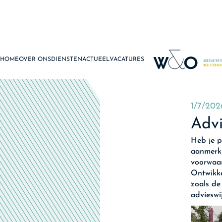
HOME
OVER ONS
DIENSTEN
ACTUEEL
VACATURES
1/7/202
Advi
Heb je p
aanmerki
voorwaar
Ontwikke
zoals de
advieswi