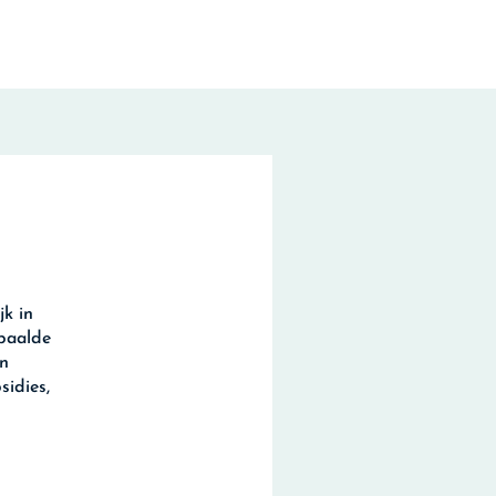
jk in
epaalde
en
sidies,