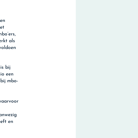
een
et
bo’ers,
rkt als
voldoen
s bij
io een
bij mbo-
 waarvoor
aanwezig
eft en