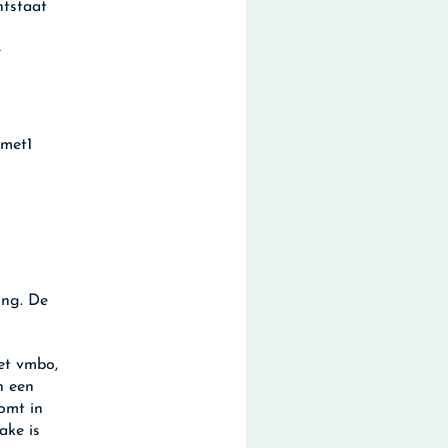
ntstaat
e
 met1
ing. De
het vmbo,
n een
omt in
ake is