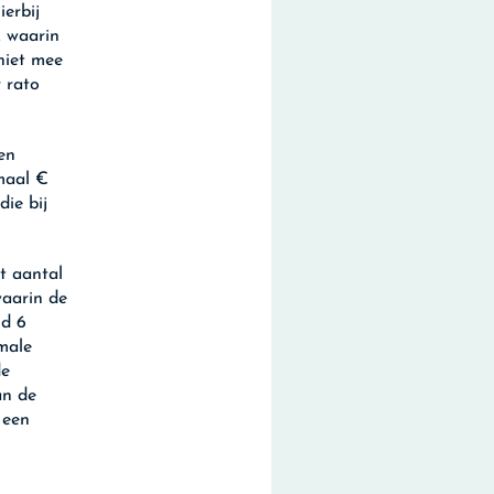
erbij
k waarin
 niet mee
r rato
en
maal €
ie bij
t aantal
aarin de
ld 6
male
de
an de
 een