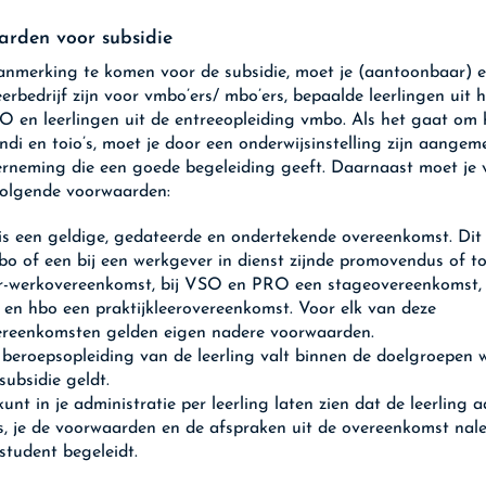
arden voor subsidie
nmerking te komen voor de subsidie, moet je (aantoonbaar) 
erbedrijf zijn voor vmbo’ers/ mbo’ers, bepaalde leerlingen uit h
en leerlingen uit de entreeopleiding vmbo. Als het gaat om h
di en toio’s, moet je door een onderwijsinstelling zijn aangeme
rneming die een goede begeleiding geeft. Daarnaast moet je 
volgende voorwaarden:
is een geldige, gedateerde en ondertekende overeenkomst. Dit i
o of een bij een werkgever in dienst zijnde promovendus of to
er-werkovereenkomst, bij VSO en PRO een stageovereenkomst, 
 en hbo een praktijkleerovereenkomst. Voor elk van deze
ereenkomsten gelden eigen nadere voorwaarden.
beroepsopleiding van de leerling valt binnen de doelgroepen
subsidie geldt.
kunt in je administratie per leerling laten zien dat de leerling 
, je de voorwaarden en de afspraken uit de overeenkomst nale
student begeleidt.