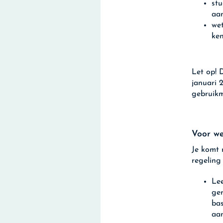
stu
aan
wet
ke
Let op!
D
januari 
gebruikm
Voor we
Je komt n
regeling
Lee
ger
bas
aan