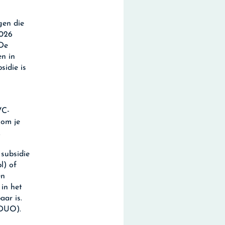
gen die
2026
 De
n in
sidie is
VC-
kom je
.
subsidie
l) of
en
in het
aar is.
 (DUO).