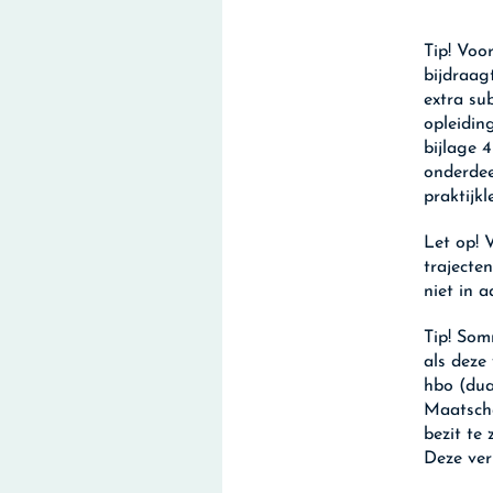
Tip!
Voor
bijdraag
extra su
opleidin
bijlage 
onderdee
praktijk
Let op!
V
trajecte
niet in 
Tip!
Somm
als deze
hbo (dua
Maatscha
bezit te 
Deze ver