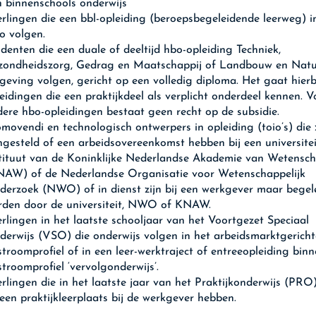
n binnenschools onderwijs
rlingen die een bbl-opleiding (beroepsbegeleidende leerweg) i
o volgen.
denten die een duale of deeltijd hbo-opleiding Techniek,
zondheidszorg, Gedrag en Maatschappij of Landbouw en Natuu
eving volgen, gericht op een volledig diploma. Het gaat hierb
eidingen die een praktijkdeel als verplicht onderdeel kennen. V
ere hbo-opleidingen bestaat geen recht op de subsidie.
movendi en technologisch ontwerpers in opleiding (toio’s) die 
gesteld of een arbeidsovereenkomst hebben bij een universitei
stituut van de Koninklijke Nederlandse Akademie van Wetensc
NAW) of de Nederlandse Organisatie voor Wetenschappelijk
erzoek (NWO) of in dienst zijn bij een werkgever maar begel
rden door de universiteit, NWO of KNAW.
rlingen in het laatste schooljaar van het Voortgezet Speciaal
erwijs (VSO) die onderwijs volgen in het arbeidsmarktgericht
stroomprofiel of in een leer-werktraject of entreeopleiding bin
stroomprofiel ‘vervolgonderwijs’.
rlingen die in het laatste jaar van het Praktijkonderwijs (PRO)
een praktijkleerplaats bij de werkgever hebben.