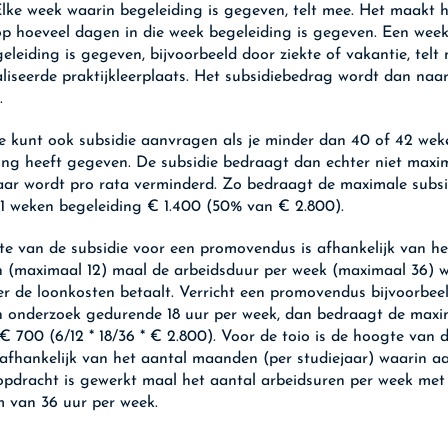
lke week waarin begeleiding is gegeven, telt mee. Het maakt hi
 op hoeveel dagen in die week begeleiding is gegeven. Een wee
eleiding is gegeven, bijvoorbeeld door ziekte of vakantie, telt
aliseerde praktijkleerplaats. Het subsidiebedrag wordt dan naa
d.
e kunt ook subsidie aanvragen als je minder dan 40 of 42 wek
ing heeft gegeven. De subsidie bedraagt dan echter niet maxi
ar wordt pro rata verminderd. Zo bedraagt de maximale subsid
21 weken begeleiding € 1.400 (50% van € 2.800).
e van de subsidie voor een promovendus is afhankelijk van he
(maximaal 12) maal de arbeidsduur per week (maximaal 36) w
r de loonkosten betaalt. Verricht een promovendus bijvoorbee
onderzoek gedurende 18 uur per week, dan bedraagt de maxi
 € 700 (6/12 * 18/36 * € 2.800). Voor de toio is de hoogte van 
 afhankelijk van het aantal maanden (per studiejaar) waarin a
pdracht is gewerkt maal het aantal arbeidsuren per week met
 van 36 uur per week.