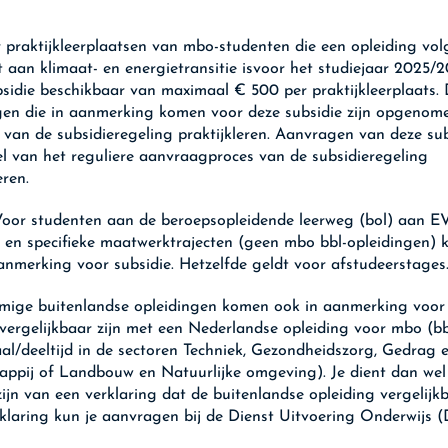
 praktijkleerplaatsen van mbo-studenten die een opleiding vol
t aan klimaat- en energietransitie isvoor het studiejaar 2025/
bsidie beschikbaar van maximaal € 500 per praktijkleerplaats.
gen die in aanmerking komen voor deze subsidie zijn opgenome
4 van de subsidieregeling praktijkleren. Aanvragen van deze sub
l van het reguliere aanvraagproces van de subsidieregeling
leren.
oor studenten aan de beroepsopleidende leerweg (bol) aan E
n en specifieke maatwerktrajecten (geen mbo bbl-opleidingen) 
aanmerking voor subsidie. Hetzelfde geldt voor afstudeerstages
ige buitenlandse opleidingen komen ook in aanmerking voor 
 vergelijkbaar zijn met een Nederlandse opleiding voor mbo (bb
al/deeltijd in de sectoren Techniek, Gezondheidszorg, Gedrag 
ppij of Landbouw en Natuurlijke omgeving). Je dient dan wel 
zijn van een verklaring dat de buitenlandse opleiding vergelijkb
klaring kun je aanvragen bij de Dienst Uitvoering Onderwijs