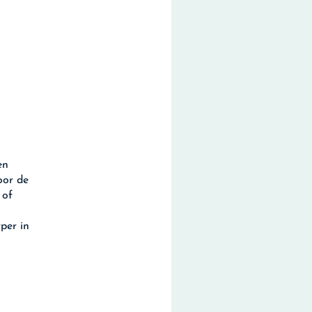
en
oor de
 of
per in