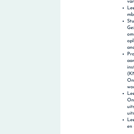
va
Lee
mb
Stu
Ge
omg
opl
and
Pro
aan
in
(K
Ond
wo
Lee
Ond
uit
uit
Lee
en 