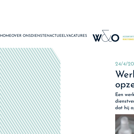
HOME
OVER ONS
DIENSTEN
ACTUEEL
VACATURES
24/4/2
Wer
opze
Een werk
dienstve
dat hij 