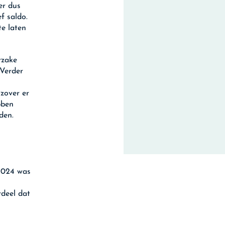
er dus
f saldo.
e laten
rzake
 Verder
zover er
bben
uden.
 2024 was
deel dat