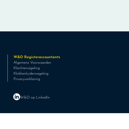
s
W&O Registeraccountants
Algemene Voorwaarden
Klachtenregeling
Klokkenluidersregeling
Privacyverklaring
W&O op LinkedIn