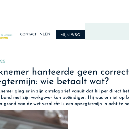
NL
EN
CONTACT
MIJN W&O
025
knemer hanteerde geen correc
gtermijn: wie betaalt wat?
nemer ging er in zijn ontslagbrief vanuit dat hij per direct he
rband met zijn werkgever kon beëindigen. Hij was er niet op 
op grond van de wet verplicht is een opzegtermijn in acht te n