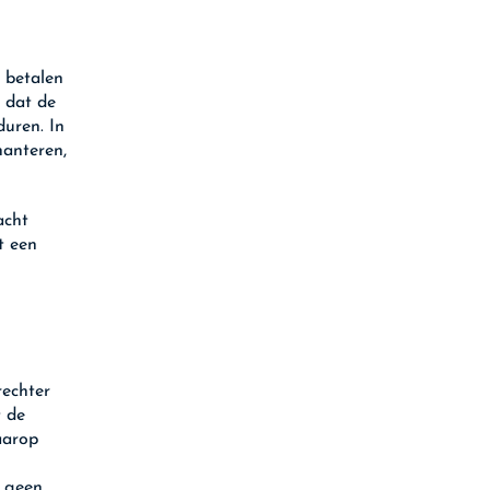
 betalen
n dat de
uren. In
anteren,
acht
t een
rechter
t de
aarop
r geen