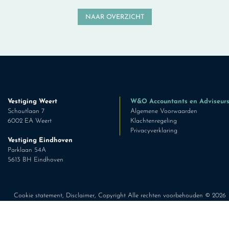
NAAR OVERZICHT
Vestiging Weert
W&O Accountants en Adviseur
Schoutlaan 7
Algemene Voorwaarden
6002 EA Weert
Klachtenregeling
Privacyverklaring
Vestiging Eindhoven
Parklaan 54A
5613 BH Eindhoven
Cookie statement
,
Disclaimer
, Copyright Alle rechten voorbehouden ©
2026