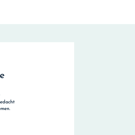
te
t
bedacht
emen.