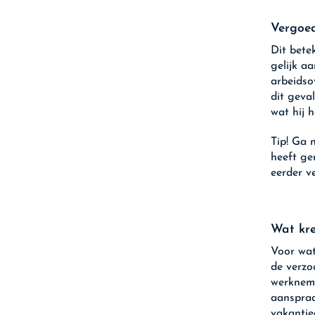
Vergoed
Dit bete
gelijk a
arbeidso
dit geva
wat hij 
Tip!
Ga n
heeft ge
eerder ve
Wat kr
Voor wat
de verzo
werkneme
aanspraa
vakantie