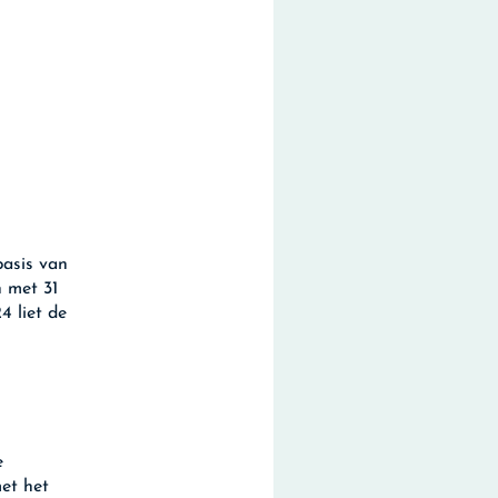
basis van
n met 31
 liet de
e
et het