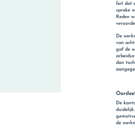
feit dat
sprake w
Reden wa
veroorde
De werkn
van acht
gaf de w
arbeidso
dan toch
aangegev
Oordeel
De kanto
duidelij
gemotive
de werkn