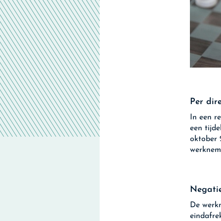
Per dir
In een r
een tijd
oktober 
werkneme
Negatie
De werkn
eindafre