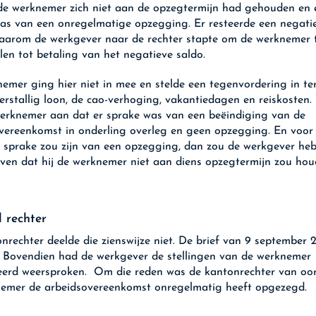
 de werknemer zich niet aan de opzegtermijn had gehouden en 
as van een onregelmatige opzegging. Er resteerde een negatie
arom de werkgever naar de rechter stapte om de werknemer t
len tot betaling van het negatieve saldo.
emer ging hier niet in mee en stelde een tegenvordering in te
erstallig loon, de cao-verhoging, vakantiedagen en reiskosten.
erknemer aan dat er sprake was van een beëindiging van de
vereenkomst in onderling overleg en geen opzegging. En voor 
 sprake zou zijn van een opzegging, dan zou de werkgever he
en dat hij de werknemer niet aan diens opzegtermijn zou ho
 rechter
nrechter deelde die zienswijze niet. De brief van 9 september
k. Bovendien had de werkgever de stellingen van de werknemer
erd weersproken. Om die reden was de kantonrechter van oor
emer de arbeidsovereenkomst onregelmatig heeft opgezegd.