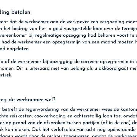
ing betalen
kent dat de werknemer aan de werkgever een vergoeding moet
an het bedrag van het in geld vastgestelde loon over de termij
vereenkomst bij regelmatige opzegging had behoren voort te d
l had de werknemer een opzegtermijn van een maand moeten h
had nagelaten.
a of de werknemer bij opzegging de correcte opzegtermijn in 
nomen. Dit is uiteraard niet van belang als u akkoord gaat me
rtrek.
eeg de werknemer wel?
 betreft de tegenvordering van de werknemer wees de kanton
chte reiskosten, cao-verhoging en achterstallig loon toe, omda
r op grond van de afspraken tussen partijen (of in de cao) d
k kan maken. Ook het verlofsaldo van acht nog openstaande
dagen wordt door de rechter toegewezen, omdat de werkgeve