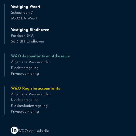
Vestiging Weert
Schoutlaan 7
6002 EA Weert
Vestiging Eindhoven
Parklaan 54A
5613 BH Eindhoven
W&O Accountants en Adviseurs
Algemene Voorwaarden
Klachtenregeling
Privacyverklaring
W&O Registeraccountants
Algemene Voorwaarden
Klachtenregeling
Klokkenluidersregeling
Privacyverklaring
W&O op LinkedIn