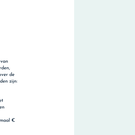
 van
rden,
over de
en zijn:
et
een
imaal €