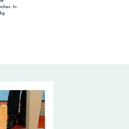
de
nches. In
dig