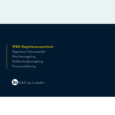
s
W&O Registeraccountants
Algemene Voorwaarden
Klachtenregeling
Klokkenluidersregeling
Privacyverklaring
W&O op LinkedIn