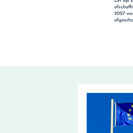
Let op!
E
afschaff
2027 wor
afgescha