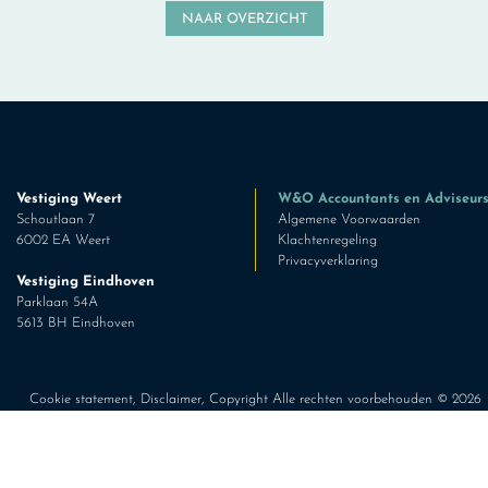
NAAR OVERZICHT
Vestiging Weert
W&O Accountants en Adviseur
Schoutlaan 7
Algemene Voorwaarden
6002 EA Weert
Klachtenregeling
Privacyverklaring
Vestiging Eindhoven
Parklaan 54A
5613 BH Eindhoven
Cookie statement
,
Disclaimer
, Copyright Alle rechten voorbehouden ©
2026