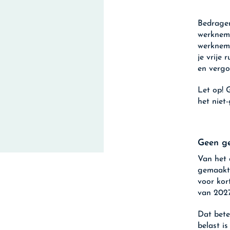
Bedragen
werkneme
werkneme
je vrije
en vergo
Let op!
G
het niet
Geen ge
Van het 
gemaakt.
voor kor
van 2027
Dat bete
belast i