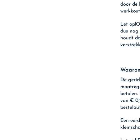
door de 
werkkost
Let op!
O
dus nog 
houdt da
verstrek
Waarom 
De geric
maatrege
betalen.
van € 0,
bestelau
Een eerd
kleinsch