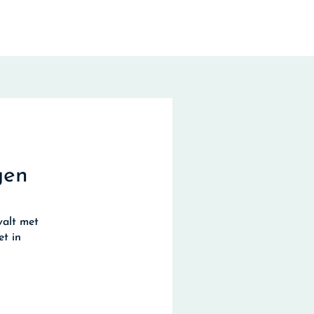
gen
valt met
et in