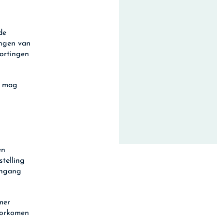
de
engen van
kortingen
n mag
en
telling
ingang
mer
voorkomen