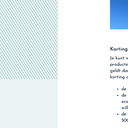
Korting
Je kunt 
producte
geldt da
korting 
de 
de 
eco
wil
de 
50