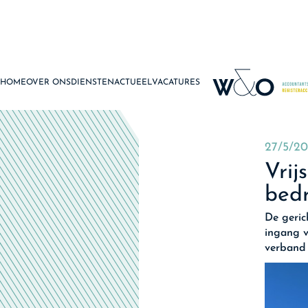
HOME
OVER ONS
DIENSTEN
ACTUEEL
VACATURES
27/5/2
Vrij
bedr
De geric
ingang v
verband 