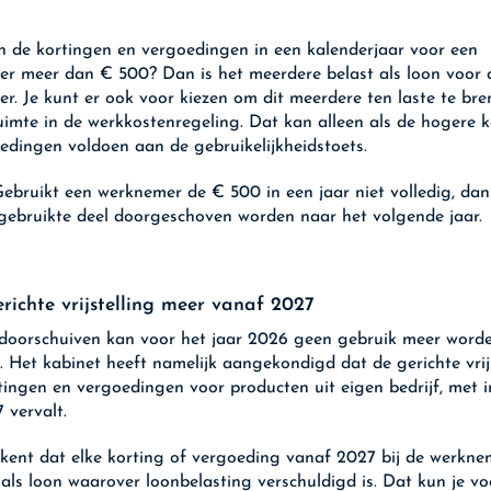
 de kortingen en vergoedingen in een kalenderjaar voor een
r meer dan € 500? Dan is het meerdere belast als loon voor 
r. Je kunt er ook voor kiezen om dit meerdere ten laste te br
 ruimte in de werkkostenregeling. Dat kan alleen als de hogere 
edingen voldoen aan de gebruikelijkheidstoets.
ebruikt een werknemer de € 500 in een jaar niet volledig, da
-gebruikte deel doorgeschoven worden naar het volgende jaar.
richte vrijstelling meer vanaf 2027
doorschuiven kan voor het jaar 2026 geen gebruik meer word
 Het kabinet heeft namelijk aangekondigd dat de gerichte vrijs
tingen en vergoedingen voor producten uit eigen bedrijf, met 
 vervalt.
kent dat elke korting of vergoeding vanaf 2027 bij de werkne
s als loon waarover loonbelasting verschuldigd is. Dat kun je 