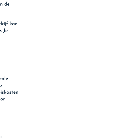
in de
rijf kan
. Je
cale
e
eiskosten
oor