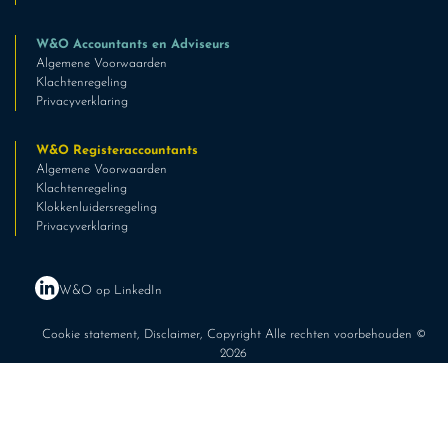
W&O Accountants en Adviseurs
Algemene Voorwaarden
Klachtenregeling
Privacyverklaring
W&O Registeraccountants
Algemene Voorwaarden
Klachtenregeling
Klokkenluidersregeling
Privacyverklaring
W&O op LinkedIn
Cookie statement
,
Disclaimer
, Copyright Alle rechten voorbehouden ©
2026