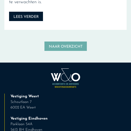
te verwachten is.
LEES VERDER
NAAR OVERZICHT
Vestiging Weert
Schoutlaan 7
6002 EA Weert
Vestiging Eindhoven
Parklaan 54A
5613 BH Eindhoven