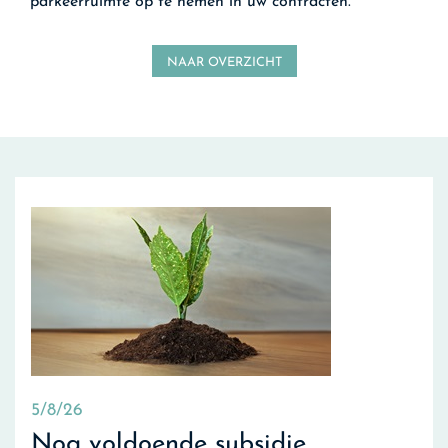
parkeerruimte op te nemen in uw contracten.
NAAR OVERZICHT
5/8/26
Nog voldoende subsidie