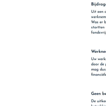
Bijdrag
Uit een 
werkneme
Was er b
stortten
fondsvrij
Werkne
Uw werkn
door de 
mag dus 
financië
Geen be
De uitke