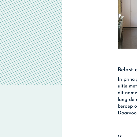
Belast o
In princ
uitje me
dit name
lang de 
beroep op
Daarvoor