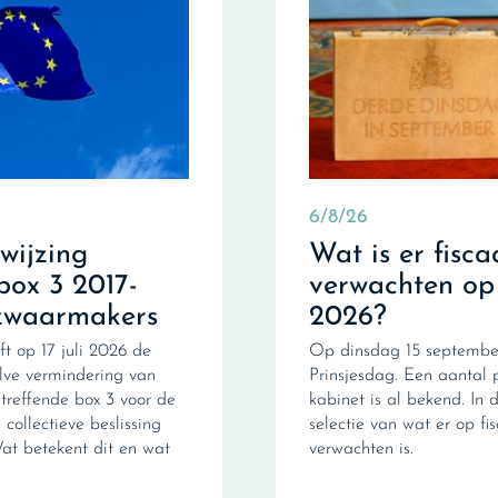
6/8/26
fwijzing
Wat is er fisca
box 3 2017-
verwachten op
zwaarmakers
2026?
ft op 17 juli 2026 de
Op dinsdag 15 september
ve vermindering van
Prinsjesdag. Een aantal 
treffende box 3 voor de
kabinet is al bekend. In d
collectieve beslissing
selectie van wat er op fi
Wat betekent dit en wat
verwachten is.