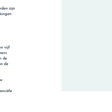
den zijn
kkingen
.
n vijf
mers
n de
an de
uw
anciële