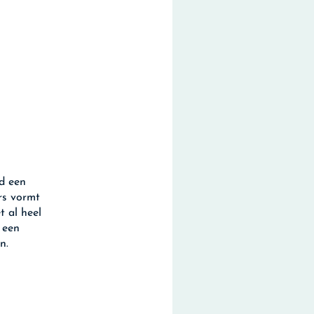
ld een
rs vormt
t al heel
 een
n.