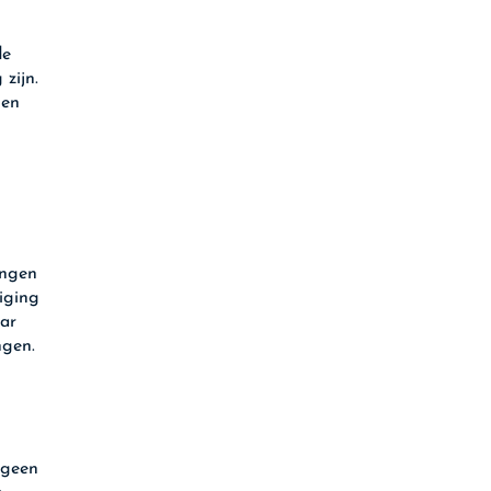
de
zijn.
 en
ingen
iging
aar
ngen.
 geen