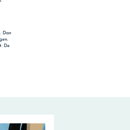
.
n. Dan
gen.
t. De