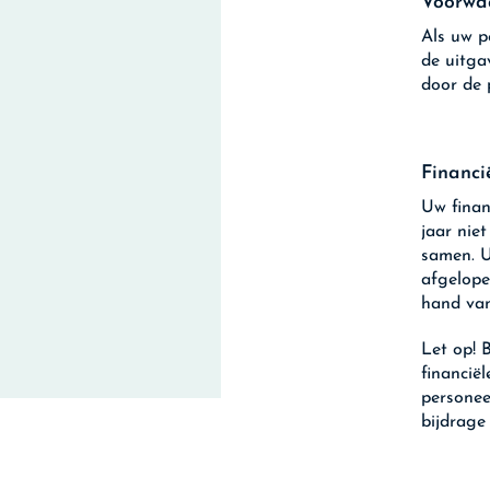
Voorwaa
Als uw p
de uitga
door de 
Financi
Uw finan
jaar nie
samen. U
afgelopen
hand van
Let op!
B
financië
personee
bijdrage