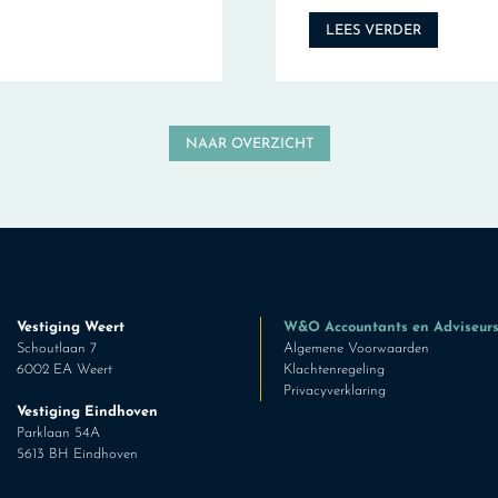
LEES VERDER
NAAR OVERZICHT
Vestiging Weert
W&O Accountants en Adviseur
Schoutlaan 7
Algemene Voorwaarden
6002 EA Weert
Klachtenregeling
Privacyverklaring
Vestiging Eindhoven
Parklaan 54A
5613 BH Eindhoven