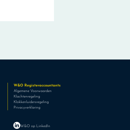
s
W&O Registeraccountants
Algemene Voorwaarden
Klachtenregeling
Klokkenluidersregeling
Privacyverklaring
W&O op LinkedIn