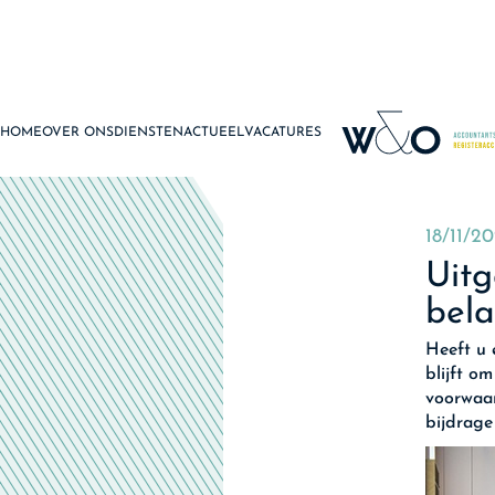
HOME
OVER ONS
DIENSTEN
ACTUEEL
VACATURES
18/11/2
Uitg
bela
Heeft u 
blijft o
voorwaar
bijdrage