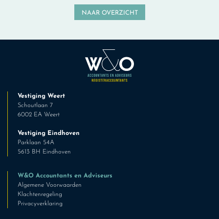
NAAR OVERZICHT
Vestiging Weert
Schoutlaan 7
6002 EA Weert
Vestiging Eindhoven
Parklaan 54A
5613 BH Eindhoven
W&O Accountants en Adviseurs
Algemene Voorwaarden
Klachtenregeling
Privacyverklaring