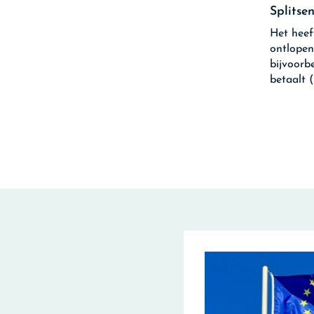
Splitse
Het heef
ontlopen
bijvoorb
betaalt 