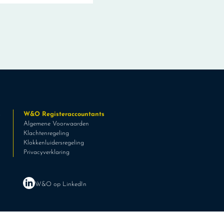
s
W&O Registeraccountants
Algemene Voorwaarden
Klachtenregeling
Klokkenluidersregeling
Privacyverklaring
W&O op LinkedIn