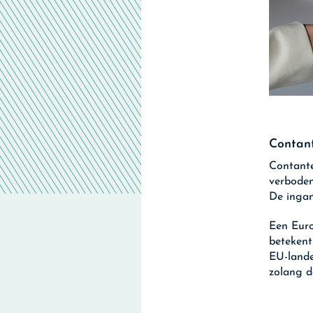
Contant
Contante
verboden
De ingan
Een Euro
betekent
EU-lande
zolang d