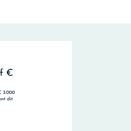
f €
€ 3.000
nt dit