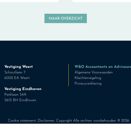
NAAR OVERZICHT
Vestiging Weert
W&O Accountants en Adviseur
Schoutlaan 7
Algemene Voorwaarden
6002 EA Weert
Klachtenregeling
Privacyverklaring
Vestiging Eindhoven
Parklaan 54A
5613 BH Eindhoven
Cookie statement
,
Disclaimer
, Copyright Alle rechten voorbehouden ©
2026