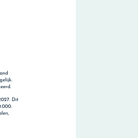
land
elijk.
eerd.
027. Dit
0.000.
len,