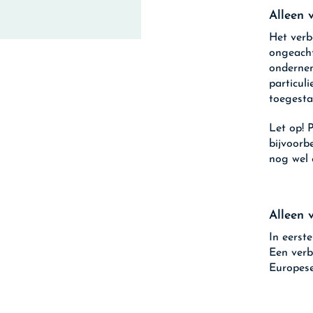
Alleen 
Het verb
ongeacht
ondernem
particul
toegesta
Let op!
P
bijvoorb
nog wel 
Alleen 
In eerst
Een verb
Europese