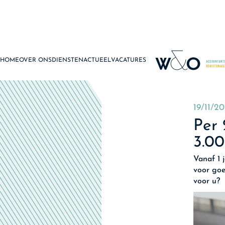
HOME
OVER ONS
DIENSTEN
ACTUEEL
VACATURES
19/11/2
Per 
3.0
Vanaf 1 
voor goe
voor u?