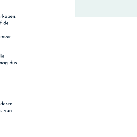
erkopen,
f de
t meer
ie
 mag dus
ederen.
is van