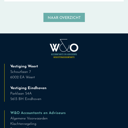
NAAR OVERZICHT
Vestiging Weert
Schoutlaan 7
6002 EA Weert
Vestiging Eindhoven
Parklaan 54A
5613 BH Eindhoven
W&O Accountants en Adviseurs
Algemene Voorwaarden
Klachtenregeling