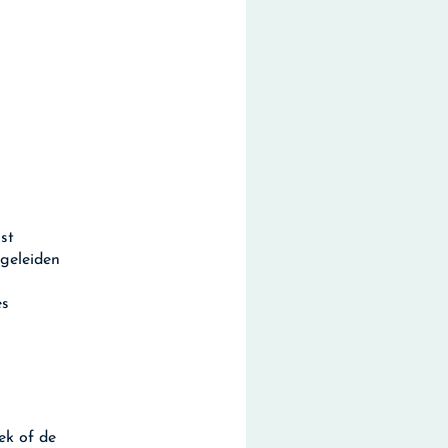
st
egeleiden
es
ek of de