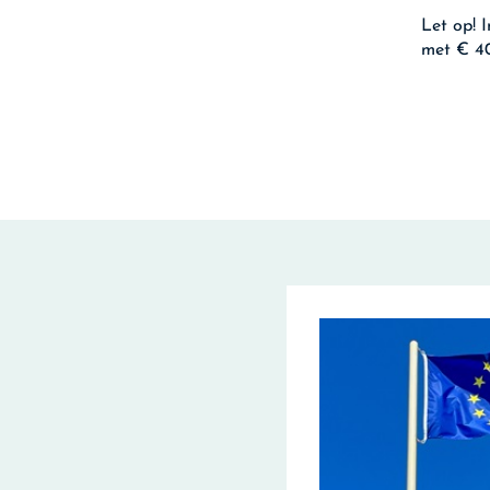
Let op!
I
met € 40