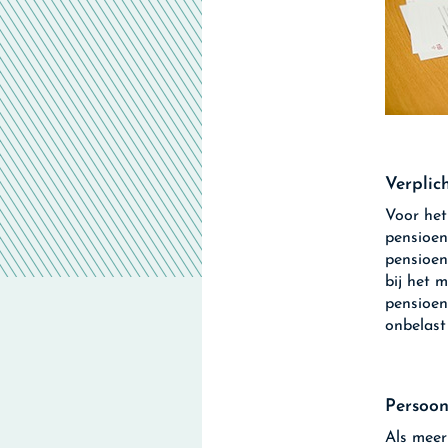
Verplic
Voor het
pensioen
pensioen
bij het 
pensioen
onbelast
Persoon
Als meer