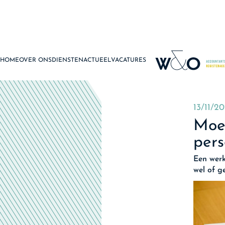
HOME
OVER ONS
DIENSTEN
ACTUEEL
VACATURES
13/11/2
Moe
pers
Een werk
wel of g