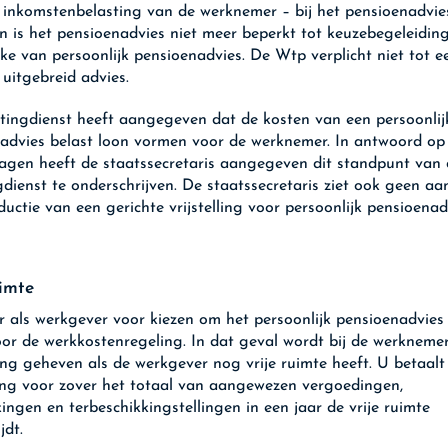
 inkomstenbelasting van de werknemer – bij het pensioenadvie
n is het pensioenadvies niet meer beperkt tot keuzebegeleiding.
ke van persoonlijk pensioenadvies. De Wtp verplicht niet tot e
 uitgebreid advies.
tingdienst heeft aangegeven dat de kosten van een persoonlij
advies belast loon vormen voor de werknemer. In antwoord op
gen heeft de staatssecretaris aangegeven dit standpunt van 
gdienst te onderschrijven. De staatssecretaris ziet ook geen aa
ductie van een gerichte vrijstelling voor persoonlijk pensioenad
uimte
r als werkgever voor kiezen om het persoonlijk pensioenadvies
oor de werkkostenregeling. In dat geval wordt bij de werkneme
ing geheven als de werkgever nog vrije ruimte heeft. U betaal
ing voor zover het totaal van aangewezen vergoedingen,
kingen en terbeschikkingstellingen in een jaar de vrije ruimte
jdt.