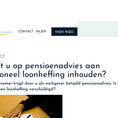
NL
EN
CONTACT
MIJN W&O
025
t u op pensioenadvies aan
oneel loonheffing inhouden?
nemer krijgt door u als werkgever betaald pensioenadvies. Is 
een loonheffing verschuldigd?