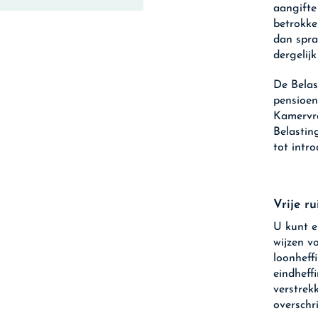
aangifte
betrokke
dan spra
dergelijk
De Belas
pensioen
Kamervra
Belastin
tot intro
Vrije r
U kunt e
wijzen v
loonheff
eindheff
verstrek
overschri