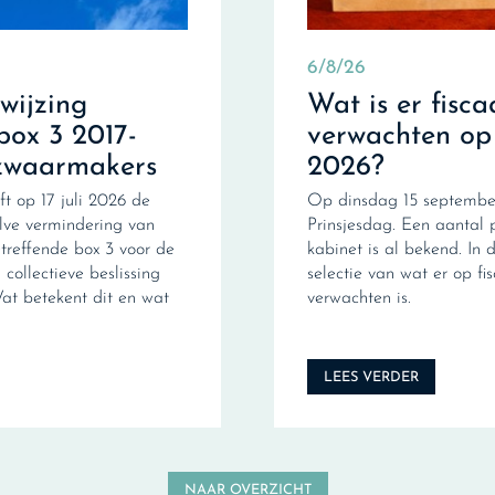
6/8/26
fwijzing
Wat is er fisca
box 3 2017-
verwachten op
zwaarmakers
2026?
ft op 17 juli 2026 de
Op dinsdag 15 september
ve vermindering van
Prinsjesdag. Een aantal 
treffende box 3 voor de
kabinet is al bekend. In d
collectieve beslissing
selectie van wat er op fi
Wat betekent dit en wat
verwachten is.
LEES VERDER
NAAR OVERZICHT