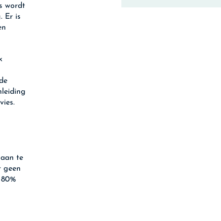
s wordt
 Er is
en
k
de
nleiding
vies.
 aan te
r geen
t 80%