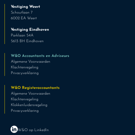
Vestiging Weert
Schoutlaan 7
6002 EA Weert
Vestiging Eindhoven
Parklaan 54A
5613 BH Eindhoven
W&O Accountants en Adviseurs
Algemene Voorwaarden
Klachtenregeling
Privacyverklaring
W&O Registeraccountants
Algemene Voorwaarden
Klachtenregeling
Klokkenluidersregeling
Privacyverklaring
W&O op LinkedIn