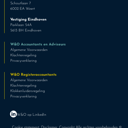
Schoutlaan 7
6002 EA Weert
Vestiging Eindhoven
Parklaan 54A
5613 BH Eindhoven
W&O Accountants en Adviseurs
Algemene Voorwaarden
Klachtenregeling
Privacyverklaring
W&O Registeraccountants
Algemene Voorwaarden
Klachtenregeling
Klokkenluidersregeling
Privacyverklaring
W&O op LinkedIn
Cookie statement
,
Disclaimer
, Copyright Alle rechten voorbehouden ©