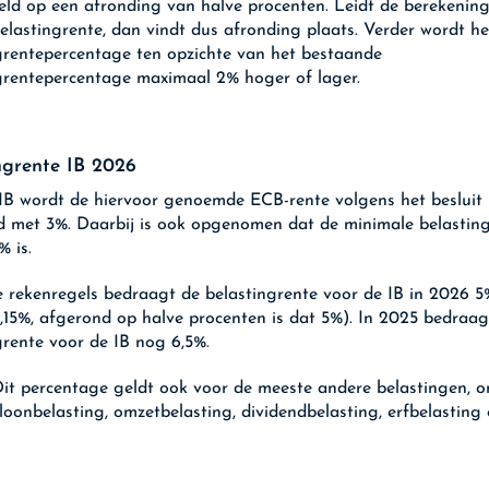
eld op een afronding van halve procenten. Leidt de berekening
elastingrente, dan vindt dus afronding plaats. Verder wordt he
grentepercentage ten opzichte van het bestaande
grentepercentage maximaal 2% hoger of lager.
ngrente IB 2026
IB wordt de hiervoor genoemde ECB-rente volgens het besluit
 met 3%. Daarbij is ook opgenomen dat de minimale belastin
% is.
 rekenregels bedraagt de belastingrente voor de IB in 2026 5
,15%, afgerond op halve procenten is dat 5%). In 2025 bedraag
grente voor de IB nog 6,5%.
it percentage geldt ook voor de meeste andere belastingen, o
loonbelasting, omzetbelasting, dividendbelasting, erfbelasting 