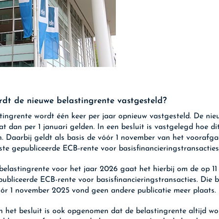
dt de nieuwe belastingrente vastgesteld?
tingrente wordt één keer per jaar opnieuw vastgesteld. De nie
at dan per 1 januari gelden. In een besluit is vastgelegd hoe d
. Daarbij geldt als basis de vóór 1 november van het voorafg
tste gepubliceerde ECB-rente voor basisfinancieringstransacties
belastingrente voor het jaar 2026 gaat het hierbij om de op 11 
ubliceerde ECB-rente voor basisfinancieringstransacties. Die 
óór 1 november 2025 vond geen andere publicatie meer plaats.
n het besluit is ook opgenomen dat de belastingrente altijd wo