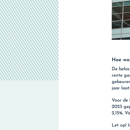
Hoe wor
De belas
rente ga
gebeuren
jaar laa
Voor de 
2025 gep
2,15%. V
Let op!
I