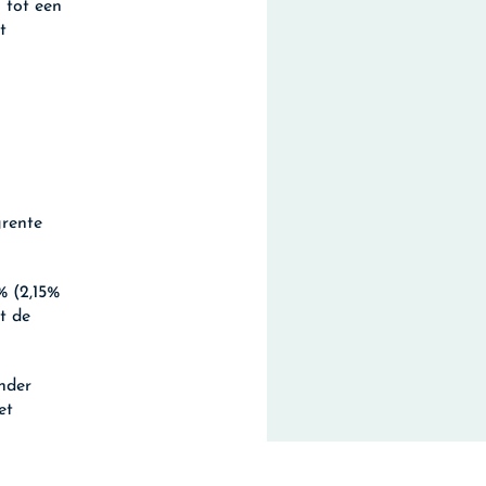
 tot een
t
grente
% (2,15%
t de
nder
et