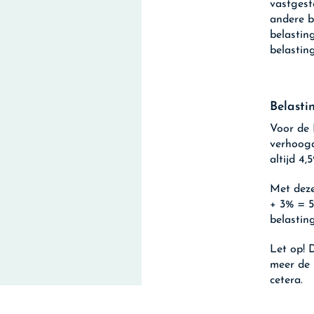
vastgest
andere b
belastin
belastin
Belasti
Voor de 
verhoogd
altijd 4,5
Met deze
+ 3% = 5
belastin
Let op!
D
meer de 
cetera.