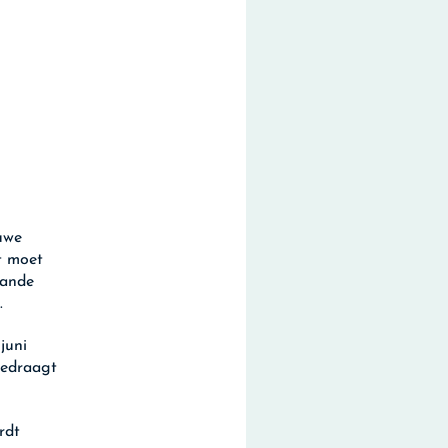
uwe
it moet
aande
.
juni
bedraagt
rdt