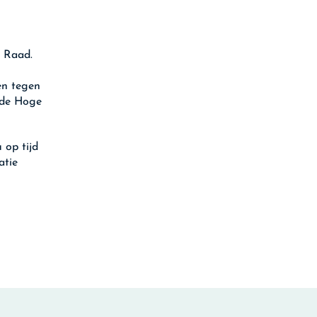
e Raad.
en tegen
s de Hoge
 op tijd
atie