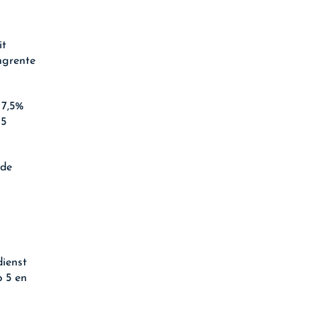
it
ngrente
 7,5%
25
 de
dienst
 5 en