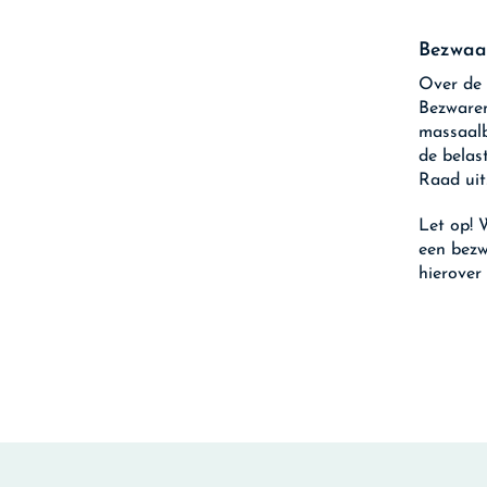
Bezwaar
Over de 
Bezwaren
massaalb
de belas
Raad uit
Let op!
W
een bezw
hierover