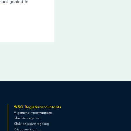
scaal gebied te
s
W&O Registeraccountants
Algemene Voorwaarden
Klachtenregeling
Klokkenluidersregeling
Privacyverklaring