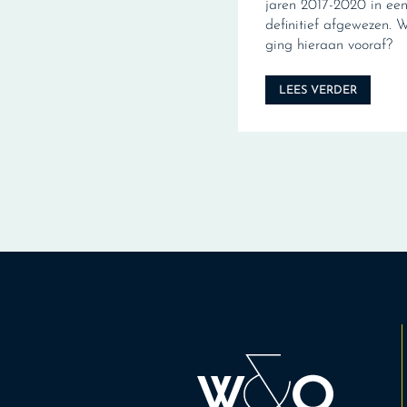
jaren 2017-2020 in een 
definitief afgewezen. 
ging hieraan vooraf?
LEES VERDER