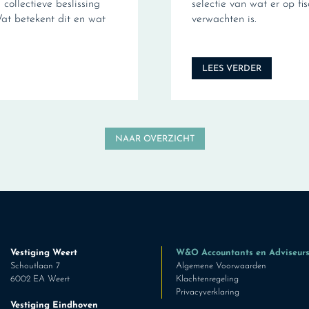
collectieve beslissing
selectie van wat er op fi
Wat betekent dit en wat
verwachten is.
LEES VERDER
NAAR OVERZICHT
Vestiging Weert
W&O Accountants en Adviseur
Schoutlaan 7
Algemene Voorwaarden
6002 EA Weert
Klachtenregeling
Privacyverklaring
Vestiging Eindhoven