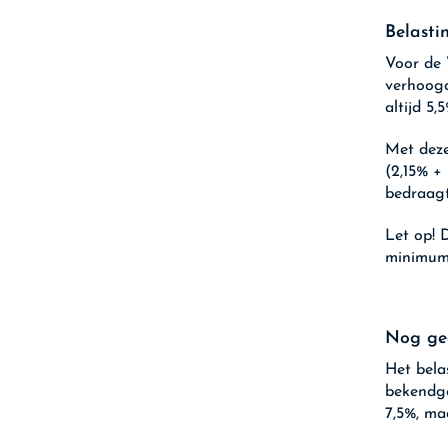
Belasti
Voor de 
verhoogd
altijd 5,5
Met deze
(2,15% +
bedraagt
Let op!
D
minimum
Nog gee
Het bela
bekendge
7,5%, ma