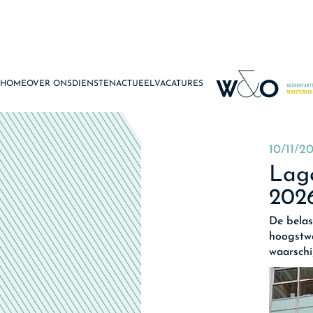
HOME
OVER ONS
DIENSTEN
ACTUEEL
VACATURES
10/11/2
Lage
202
De belas
hoogstwa
waarschij