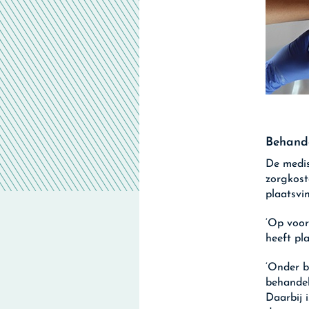
Behand
De medis
zorgkost
plaatsvi
‘Op voor
heeft pl
‘Onder b
behandel
Daarbij 