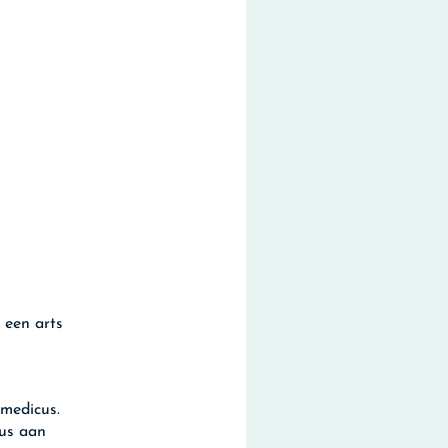
 een arts
amedicus.
cus aan