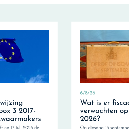
6/8/26
fwijzing
Wat is er fisca
box 3 2017-
verwachten op
zwaarmakers
2026?
ft op 17 juli 2026 de
Op dinsdag 15 september