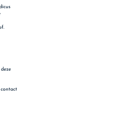
dicus
e
f.
 deze
 contact