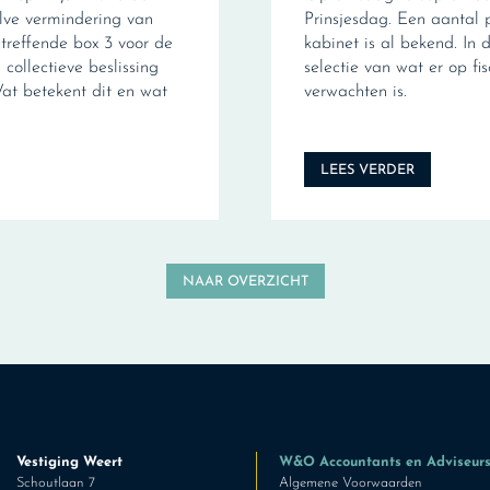
ve vermindering van
Prinsjesdag. Een aantal 
treffende box 3 voor de
kabinet is al bekend. In d
collectieve beslissing
selectie van wat er op fi
Wat betekent dit en wat
verwachten is.
LEES VERDER
NAAR OVERZICHT
Vestiging Weert
W&O Accountants en Adviseur
Schoutlaan 7
Algemene Voorwaarden