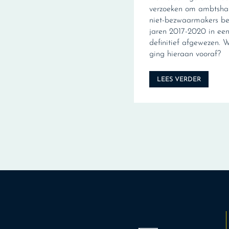
verzoeken om ambtshal
niet-bezwaarmakers be
jaren 2017-2020 in een 
definitief afgewezen. 
ging hieraan vooraf?
LEES VERDER