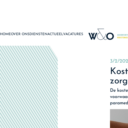
HOME
OVER ONS
DIENSTEN
ACTUEEL
VACATURES
3/2/20
Kost
zorg
De koste
voorwaar
paramed