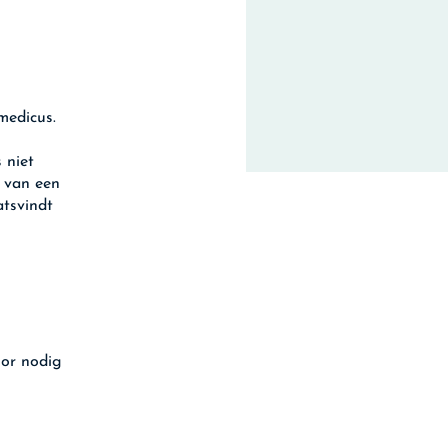
medicus.
 niet
 van een
atsvindt
oor nodig