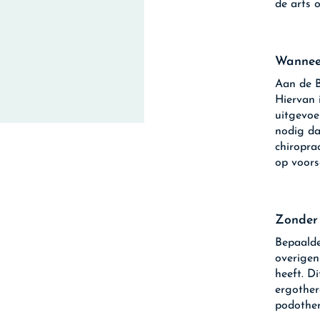
de arts 
Wanneer
Aan de B
Hiervan 
uitgevoe
nodig da
chiropra
op voors
Zonder 
Bepaalde
overigen
heeft. D
ergother
podother