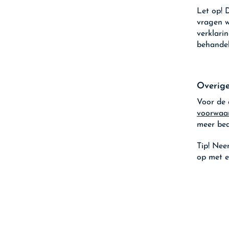
Let op!
D
vragen w
verklari
behandel
Overig
Voor de 
voorwaa
meer bed
Tip!
Neem
op met e