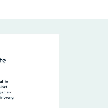
te
af te
inet
gen en
 inbreng