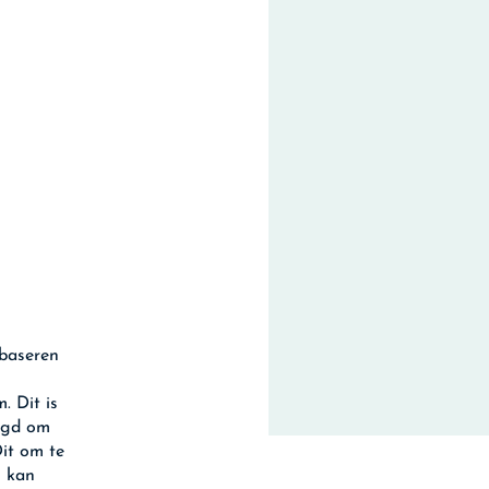
 baseren
. Dit is
legd om
Dit om te
m kan