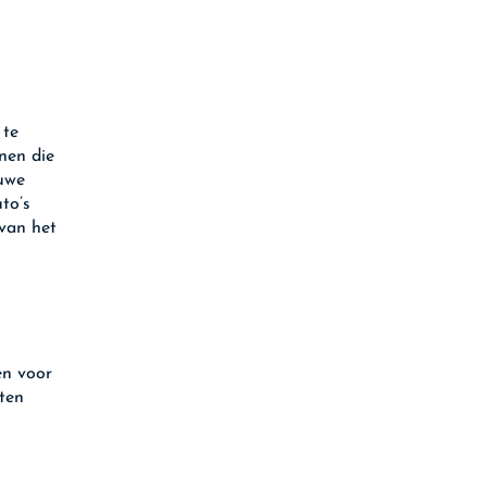
 te
nen die
euwe
to’s
 van het
en voor
ten