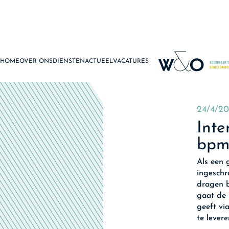
HOME
OVER ONS
DIENSTEN
ACTUEEL
VACATURES
24/4/2
Inte
bpm
Als een 
ingesch
dragen b
gaat de 
geeft vi
te levere