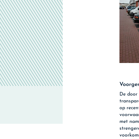
Voorge
De door 
transpar
op recen
voorwaar
met name
strenger
voorkome