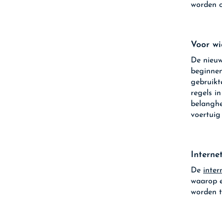
worden 
Voor wi
De nieuw
beginnen
gebruikt
regels i
belanghe
voertuig
Interne
De
inter
waarop 
worden 