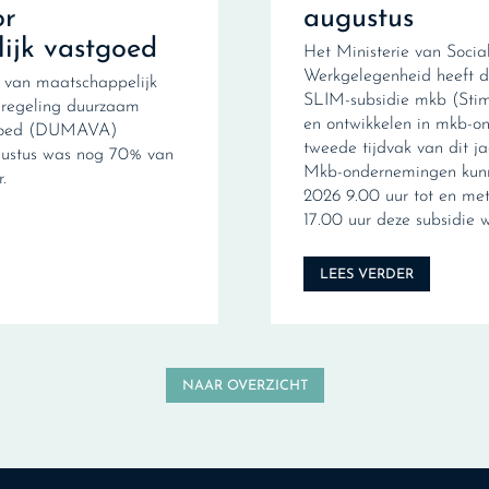
r
augustus
ijk vastgoed
Het Ministerie van Soci
Werkgelegenheid heeft 
 van maatschappelijk
SLIM-subsidie mkb (Stimu
ieregeling duurzaam
en ontwikkelen in mkb-o
tgoed (DUMAVA)
tweede tijdvak van dit 
gustus was nog 70% van
Mkb-ondernemingen kunn
.
2026 9.00 uur tot en me
17.00 uur deze subsidie 
LEES VERDER
NAAR OVERZICHT