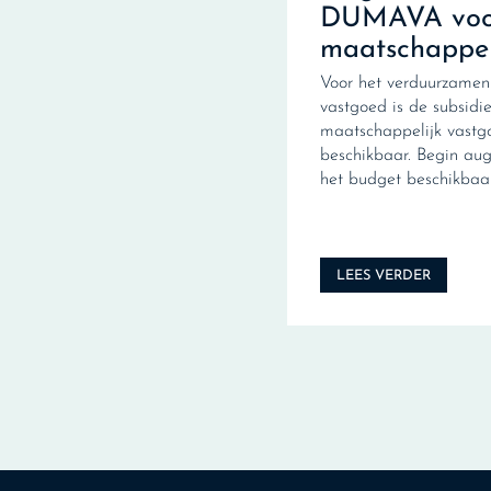
DUMAVA voo
maatschappel
Voor het verduurzamen
vastgoed is de subsid
maatschappelijk vas
beschikbaar. Begin au
het budget beschikbaar
LEES VERDER