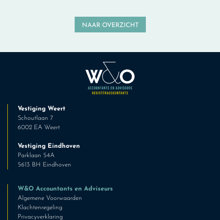
NAAR OVERZICHT
Vestiging Weert
Schoutlaan 7
6002 EA Weert
Vestiging Eindhoven
Parklaan 54A
5613 BH Eindhoven
W&O Accountants en Adviseurs
Algemene Voorwaarden
Klachtenregeling
Privacyverklaring