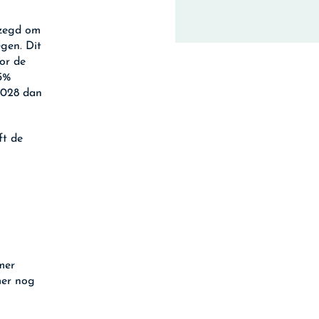
ezegd om
gen. Dit
oor de
5%
 2028 dan
ft de
mer
mer nog