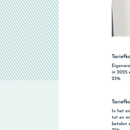
Tariefk
Eigenare
in 2025 
25%.
Tariefk
In het e
tot en m
betalen 