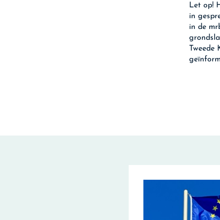
Let op!
H
in gespr
in de mr
grondsla
Tweede K
geïnform