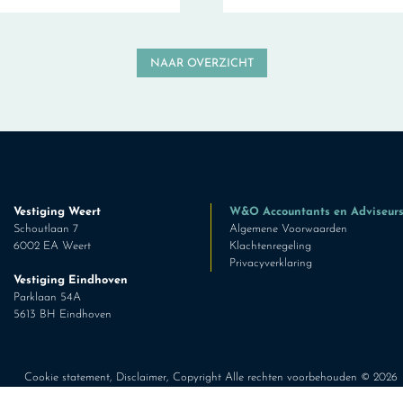
NAAR OVERZICHT
Vestiging Weert
W&O Accountants en Adviseur
Schoutlaan 7
Algemene Voorwaarden
6002 EA Weert
Klachtenregeling
Privacyverklaring
Vestiging Eindhoven
Parklaan 54A
5613 BH Eindhoven
Cookie statement
,
Disclaimer
, Copyright Alle rechten voorbehouden ©
2026