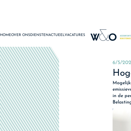
HOME
OVER ONS
DIENSTEN
ACTUEEL
VACATURES
6/5/20
Hoge
Mogelijk
emissiev
in de pe
Belastin