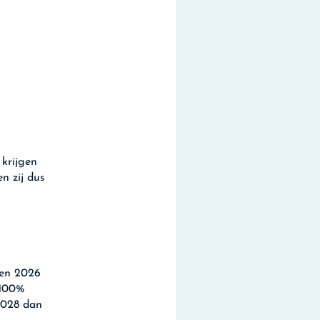
 krijgen
n zij dus
ren 2026
 100%
 2028 dan