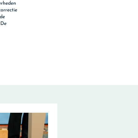
erheden
orrectie
 de
 De