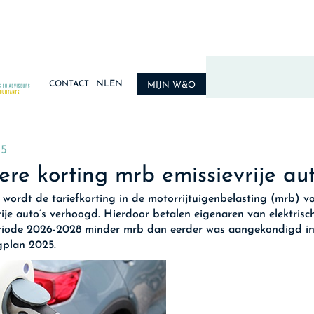
NL
EN
CONTACT
MIJN W&O
25
re korting mrb emissievrije aut
 wordt de tariefkorting in de motorrijtuigenbelasting (mrb) v
rije auto’s verhoogd. Hierdoor betalen eigenaren van elektrisc
riode 2026-2028 minder mrb dan eerder was aangekondigd in
gplan 2025.