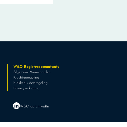
s
W&O Registeraccountants
Algemene Voorwaarden
Klachtenregeling
Klokkenluidersregeling
Privacyverklaring
W&O op LinkedIn