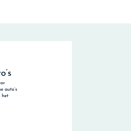
o’s
oor
he auto’s
 het