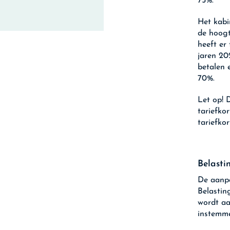
75%.
Het kabi
de hoogt
heeft er
jaren 20
betalen 
70%.
Let op!
D
tariefko
tariefkor
Belasti
De aanpa
Belastin
wordt a
instemm