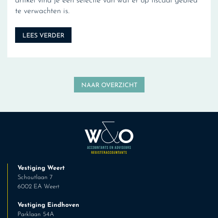
artikel vind je een selectie van wat er op fiscaal gebied
te verwachten is.
LEES VERDER
NAAR OVERZICHT
Vestiging Weert
Schoutlaan 7
6002 EA Weert
Vestiging Eindhoven
Parklaan 54A