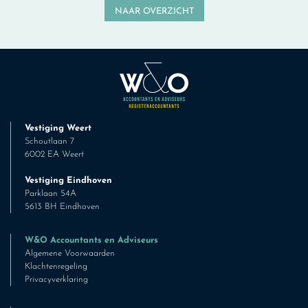
NAAR OVERZICHT
Vestiging Weert
Schoutlaan 7
6002 EA Weert
Vestiging Eindhoven
Parklaan 54A
5613 BH Eindhoven
W&O Accountants en Adviseurs
Algemene Voorwaarden
Klachtenregeling
Privacyverklaring