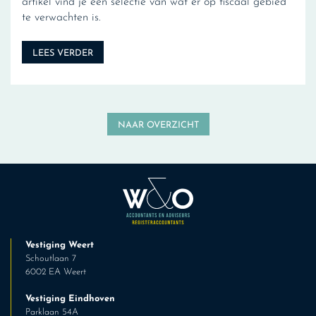
artikel vind je een selectie van wat er op fiscaal gebied
te verwachten is.
LEES VERDER
NAAR OVERZICHT
Vestiging Weert
Schoutlaan 7
6002 EA Weert
Vestiging Eindhoven
Parklaan 54A