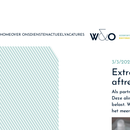
HOME
OVER ONS
DIENSTEN
ACTUEEL
VACATURES
3/3/202
Extr
aftr
Als part
Deze ali
belast. 
het meer