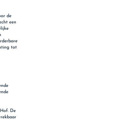
oor de
recht een
lijke
n
orderbare
hting tot
ende
iende
 Hof. De
trekbaar