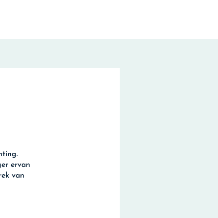
hting.
ger ervan
rek van