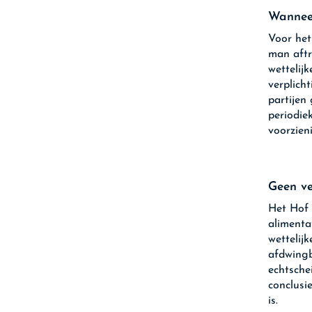
Wannee
Voor het
man aftr
wettelijk
verplicht
partijen
periodie
voorzien
Geen ve
Het Hof 
alimenta
wettelijk
afdwingb
echtsche
conclusi
is.