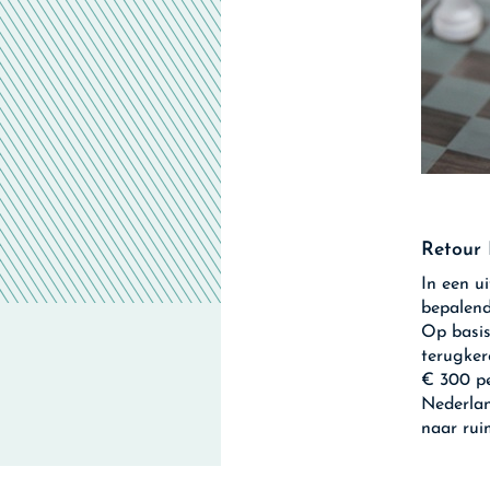
Retour
In een u
bepalend
Op basis
terugker
€ 300 pe
Nederlan
naar ru