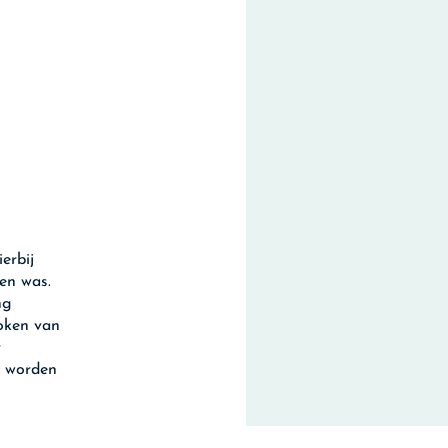
erbij
en was.
ng
oken van
r
u worden