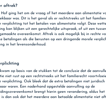
r aftrek?
 Hof ging het om de vraag of het meerdere aan alimentatie v
ekbaar was. Dit is het geval als er rechtstreeks uit het familie
e verplichting tot het betalen van alimentatie volgt. Deze wette
ing kan blijken uit een gerechtelijke uitspraak, of uit een tusse
 gemaakte overeenkomst. Aftrek is ook mogelijk bij in rechte v
ke betalingen als die berusten op een dringende morele verplic
ing in het levensonderhoud.
rplichting
kwam op basis van de stukken tot de conclusie dat de aanvull
tie niet rust op een rechtstreeks uit het familierecht voortvloe
e verplichting. Ook bleek dat de extra betalingen niet juridisch
aar waren. Een naderhand opgestelde aanvulling op de
idingsovereenkomst brengt hierin geen verandering, aldus het
e is dan ook dat het meerdere aan betaalde alimentatie niet af