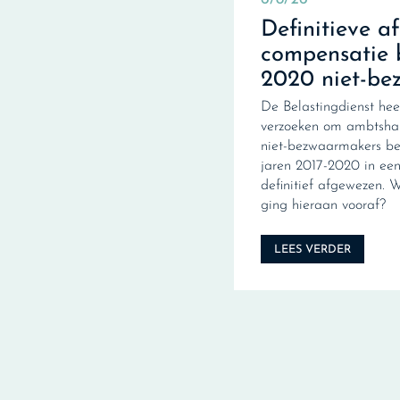
Definitieve a
compensatie 
2020 niet-be
De Belastingdienst hee
verzoeken om ambtshal
niet-bezwaarmakers be
jaren 2017-2020 in een 
definitief afgewezen. 
ging hieraan vooraf?
LEES VERDER