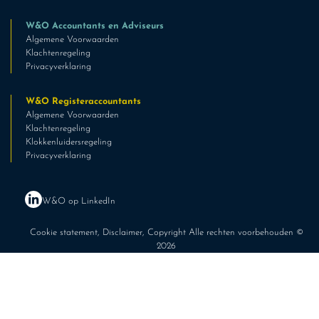
W&O Accountants en Adviseurs
Algemene Voorwaarden
Klachtenregeling
Privacyverklaring
W&O Registeraccountants
Algemene Voorwaarden
Klachtenregeling
Klokkenluidersregeling
Privacyverklaring
W&O op LinkedIn
Cookie statement
,
Disclaimer
, Copyright Alle rechten voorbehouden ©
2026