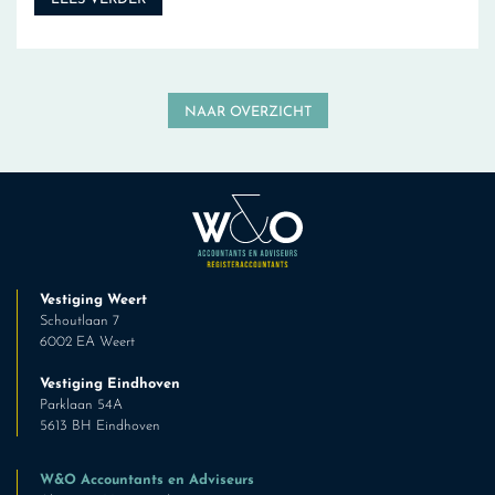
NAAR OVERZICHT
Vestiging Weert
Schoutlaan 7
6002 EA Weert
Vestiging Eindhoven
Parklaan 54A
5613 BH Eindhoven
W&O Accountants en Adviseurs