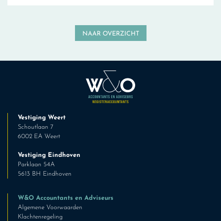
NAAR OVERZICHT
Vestiging Weert
Schoutlaan 7
6002 EA Weert
Vestiging Eindhoven
Parklaan 54A
5613 BH Eindhoven
W&O Accountants en Adviseurs
Algemene Voorwaarden
Klachtenregeling