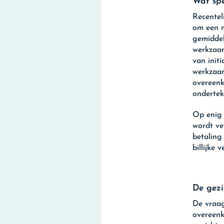
Wat spe
Recentel
om een m
gemiddel
werkzaam
van init
werkzaam
overeenk
onderte
Op enig 
wordt ve
betaling
billijke 
De gezi
De vraag
overeenk