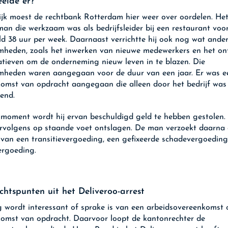
elde er?
ijk moest de rechtbank Rotterdam hier weer over oordelen. He
an die werkzaam was als bedrijfsleider bij een restaurant voo
d 38 uur per week. Daarnaast verrichtte hij ook nog wat ande
heden, zoals het inwerken van nieuwe medewerkers en het on
iatieven om de onderneming nieuw leven in te blazen. Die
heden waren aangegaan voor de duur van een jaar. Er was e
omst van opdracht aangegaan die alleen door het bedrijf was
kend.
moment wordt hij ervan beschuldigd geld te hebben gestolen. 
rvolgens op staande voet ontslagen. De man verzoekt daarna
 van een transitievergoeding, een gefixeerde schadevergoedin
vergoeding.
chtspunten uit het Deliveroo-arrest
 wordt interessant of sprake is van een arbeidsovereenkomst 
omst van opdracht. Daarvoor loopt de kantonrechter de