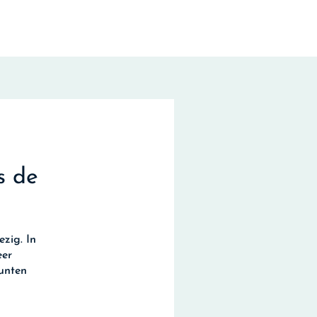
s de
zig. In
eer
punten