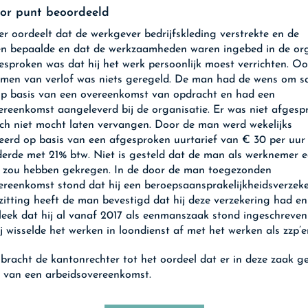
oor punt beoordeeld
er oordeelt dat de werkgever bedrijfskleding verstrekte en de
en bepaalde en dat de werkzaamheden waren ingebed in de org
esproken was dat hij het werk persoonlijk moest verrichten. O
men van verlof was niets geregeld. De man had de wens om s
p basis van een overeenkomst van opdracht en had een
reenkomst aangeleverd bij de organisatie. Er was niet afgesp
zich niet mocht laten vervangen. Door de man werd wekelijks
eerd op basis van een afgesproken uurtarief van € 30 per uur 
erde met 21% btw. Niet is gesteld dat de man als werknemer e
 zou hebben gekregen. In de door de man toegezonden
reenkomst stond dat hij een beroepsaansprakelijkheidsverzek
 zitting heeft de man bevestigd dat hij deze verzekering had en
leek dat hij al vanaf 2017 als eenmanszaak stond ingeschreven 
j wisselde het werken in loondienst af met het werken als zzp’er
s bracht de kantonrechter tot het oordeel dat er in deze zaak g
s van een arbeidsovereenkomst.