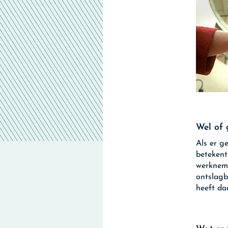
Wel of 
Als er g
betekent
werkneme
ontslagb
heeft da