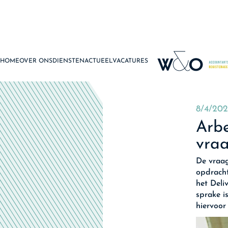
HOME
OVER ONS
DIENSTEN
ACTUEEL
VACATURES
8/4/202
Arbe
vra
De vraag
opdracht
het Deli
sprake i
hiervoor 