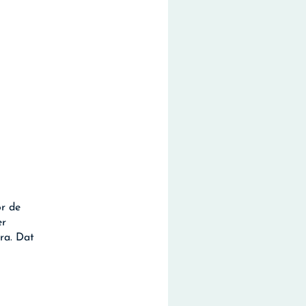
or de
er
era. Dat