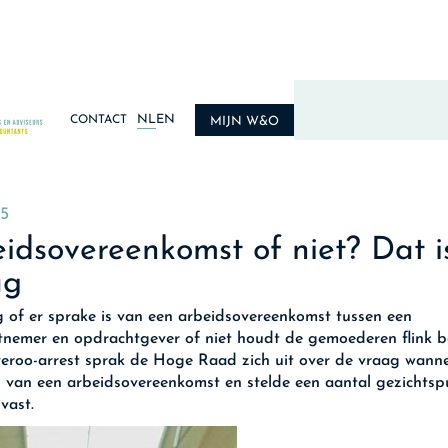
NL
EN
CONTACT
MIJN W&O
5
idsovereenkomst of niet? Dat i
ag
 of er sprake is van een arbeidsovereenkomst tussen een
nemer en opdrachtgever of niet houdt de gemoederen flink be
veroo-arrest sprak de Hoge Raad zich uit over de vraag wann
s van een arbeidsovereenkomst en stelde een aantal gezichts
vast.