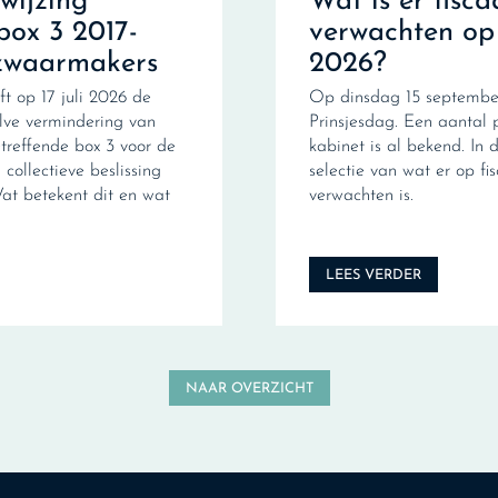
fwijzing
Wat is er fisca
box 3 2017-
verwachten op
zwaarmakers
2026?
ft op 17 juli 2026 de
Op dinsdag 15 september
ve vermindering van
Prinsjesdag. Een aantal 
treffende box 3 voor de
kabinet is al bekend. In d
collectieve beslissing
selectie van wat er op fi
Wat betekent dit en wat
verwachten is.
LEES VERDER
NAAR OVERZICHT