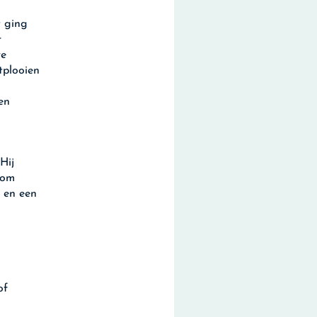
t ging
r
re
tplooien
en
Hij
 om
g en een
of