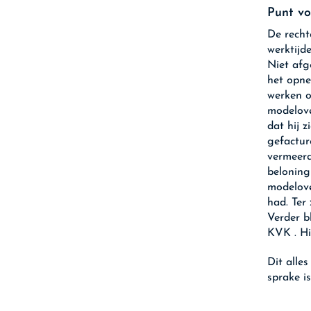
Punt v
De recht
werktijd
Niet afg
het opne
werken o
modelove
dat hij 
gefactur
vermeerd
beloning
modelove
had. Ter
Verder b
KVK . Hi
Dit alle
sprake i