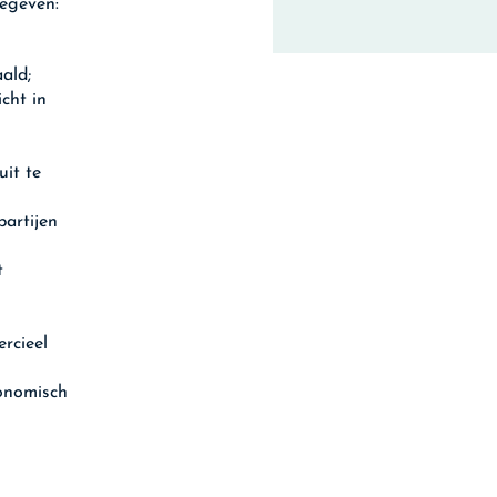
gegeven:
ald;
cht in
uit te
partijen
t
rcieel
conomisch