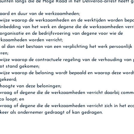
punten langs die de Hoge Raad in het Deliveroo-arrest heeft 
 aard en duur van de werkzaamheden;
 wijze waarop de werkzaamheden en de werktijden worden bepa
inbedding van het werk en degene die de werkzaamheden verri
organisatie en de bedrijfsvoering van degene voor wie de
rkzaamheden worden verricht;
 al dan niet bestaan van een verplichting het werk persoonlijk 
eren;
wijze waarop de contractuele regeling van de verhouding van 
tot stand gekomen;
wijze waarop de beloning wordt bepaald en waarop deze word
gekeerd;
hoogte van deze beloningen;
vraag of degene die de werkzaamheden verricht daarbij comme
ico loopt; en
vraag of degene die de werkzaamheden verricht zich in het e
keer als ondernemer gedraagt of kan gedragen.