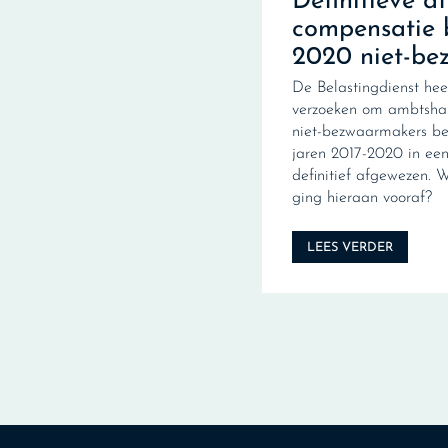
Definitieve a
compensatie 
2020 niet-be
De Belastingdienst hee
verzoeken om ambtshal
niet-bezwaarmakers be
jaren 2017-2020 in een 
definitief afgewezen. 
ging hieraan vooraf?
LEES VERDER