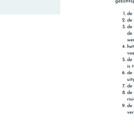
gezichts
de
de
de 
de 
we
het
vo
de 
is 
de 
uit
de 
de 
ris
de 
ver