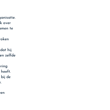
anisatie.
ok over
amen te
roken
dat hij
en zelfde
ering
 heeft.
bij de
.
een