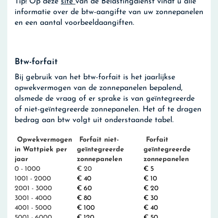
Tip!
Op deze
site
van de Belastingdienst vindt u alle
informatie over de btw-aangifte van uw zonnepanelen
en een aantal voorbeeldaangiften.
Btw-forfait
Bij gebruik van het btw-forfait is het jaarlijkse
opwekvermogen van de zonnepanelen bepalend,
alsmede de vraag of er sprake is van geïntegreerde
of niet-geïntegreerde zonnepanelen. Het af te dragen
bedrag aan btw volgt uit onderstaande tabel.
Opwekvermogen
Forfait niet-
Forfait
in Wattpiek per
geïntegreerde
geïntegreerde
jaar
zonnepanelen
zonnepanelen
0 - 1000
€ 20
€ 5
1001 - 2000
€ 40
€ 10
2001 - 3000
€ 60
€ 20
3001 - 4000
€ 80
€ 30
4001 - 5000
€ 100
€ 40
5001 - 6000
€ 120
€ 50