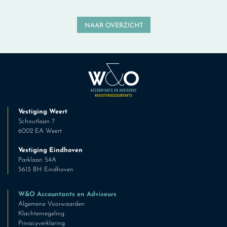
NAAR OVERZICHT
Vestiging Weert
Schoutlaan 7
6002 EA Weert
Vestiging Eindhoven
Parklaan 54A
5613 BH Eindhoven
W&O Accountants en Adviseurs
Algemene Voorwaarden
Klachtenregeling
Privacyverklaring