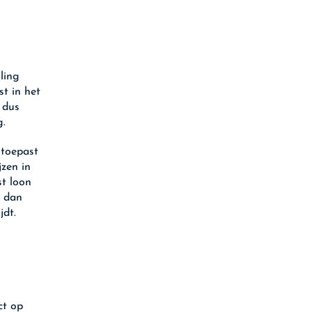
ling
st in het
 dus
g.
 toepast
jzen in
st loon
t dan
jdt.
ct op