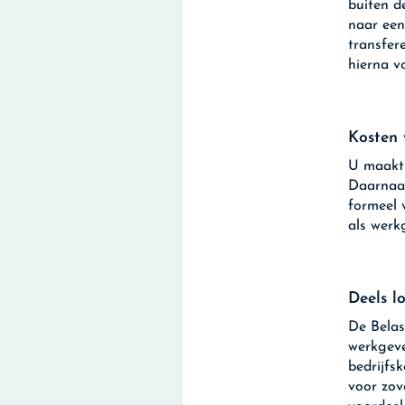
buiten d
naar een
transfer
hierna v
Kosten 
U maakt 
Daarnaas
formeel 
als werk
Deels l
De Belas
werkgeve
bedrijfs
voor zov