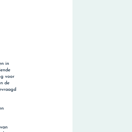
en in
dende
ng voor
en de
gevraagd
en
 van