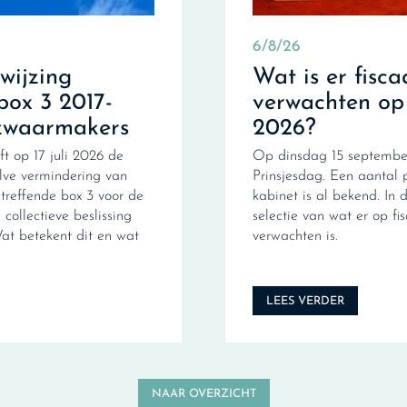
6/8/26
fwijzing
Wat is er fisca
box 3 2017-
verwachten op
zwaarmakers
2026?
ft op 17 juli 2026 de
Op dinsdag 15 september
ve vermindering van
Prinsjesdag. Een aantal 
treffende box 3 voor de
kabinet is al bekend. In d
collectieve beslissing
selectie van wat er op fi
Wat betekent dit en wat
verwachten is.
LEES VERDER
NAAR OVERZICHT