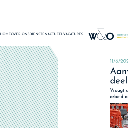
HOME
OVER ONS
DIENSTEN
ACTUEEL
VACATURES
11/6/20
Aanv
deel
Vraagt u
arbeid a