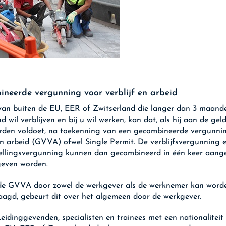
neerde vergunning voor verblijf en arbeid
an buiten de EU, EER of Zwitserland die langer dan 3 maand
 wil verblijven en bij u wil werken, kan dat, als hij aan de gel
den voldoet, na toekenning van een gecombineerde vergunni
 en arbeid (GVVA) ofwel Single Permit. De verblijfsvergunning 
ellingsvergunning kunnen dan gecombineerd in één keer aan
geven worden.
de GVVA door zowel de werkgever als de werknemer kan word
agd, gebeurt dit over het algemeen door de werkgever.
eidinggevenden, specialisten en trainees met een nationaliteit