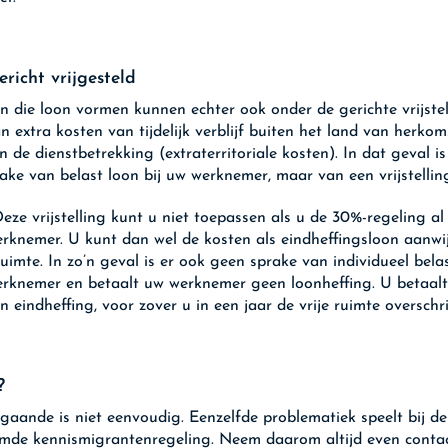
richt vrijgesteld
n die loon vormen kunnen echter ook onder de gerichte vrijstel
n extra kosten van tijdelijk verblijf buiten het land van herkom
 de dienstbetrekking (extraterritoriale kosten). In dat geval is
ake van belast loon bij uw werknemer, maar van een vrijstellin
eze vrijstelling kunt u niet toepassen als u de 30%-regeling al
erknemer. U kunt dan wel de kosten als eindheffingsloon aanwi
ruimte. In zo’n geval is er ook geen sprake van individueel bela
erknemer en betaalt uw werknemer geen loonheffing. U betaal
n eindheffing, voor zover u in een jaar de vrije ruimte overschri
?
gaande is niet eenvoudig. Eenzelfde problematiek speelt bij de
de kennismigrantenregeling. Neem daarom altijd even conta