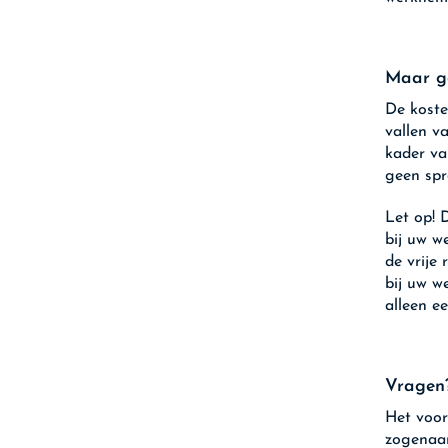
Maar ge
De koste
vallen va
kader van
geen spr
Let op!
D
bij uw w
de vrije 
bij uw w
alleen ee
Vragen
Het voor
zogenaam