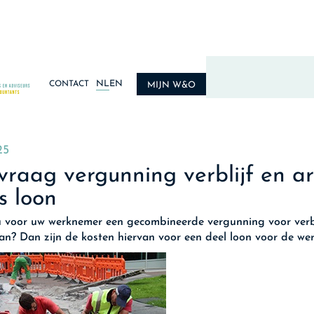
NL
EN
CONTACT
MIJN W&O
25
raag vergunning verblijf en a
s loon
 voor uw werknemer een gecombineerde vergunning voor verbl
an? Dan zijn de kosten hiervan voor een deel loon voor de we