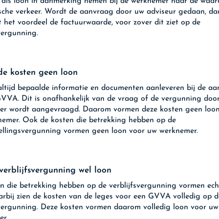
 als loon in aanmerking nemen bij de werknemer naar de waard
che verkeer. Wordt de aanvraag door uw adviseur gedaan, da
 het voordeel de factuurwaarde, voor zover dit ziet op de
svergunning.
e kosten geen loon
ltijd bepaalde informatie en documenten aanleveren bij de a
VVA. Dit is onafhankelijk van de vraag of de vergunning door
er wordt aangevraagd. Daarom vormen deze kosten geen loon
emer. Ook de kosten die betrekking hebben op de
ellingsvergunning vormen geen loon voor uw werknemer.
verblijfsvergunning wel loon
n die betrekking hebben op de verblijfsvergunning vormen ech
arbij zien de kosten van de leges voor een GVVA volledig op d
svergunning. Deze kosten vormen daarom volledig loon voor uw
er.