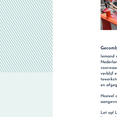
Gecombi
Iemand v
Nederland
voorwaar
verblijf
tewerkst
en afge
Hoewel 
aangevra
Let op!
L