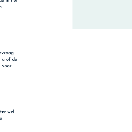
e in het
n
anvraag
 u of de
 voor
ter wel
e