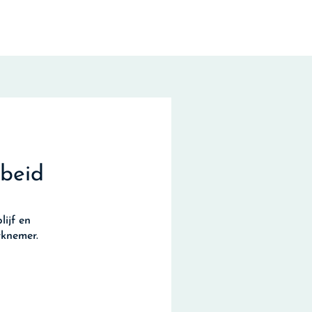
rbeid
ijf en
rknemer.