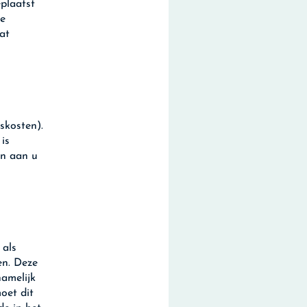
plaatst
te
at
skosten).
is
en aan u
 als
n. Deze
namelijk
oet dit