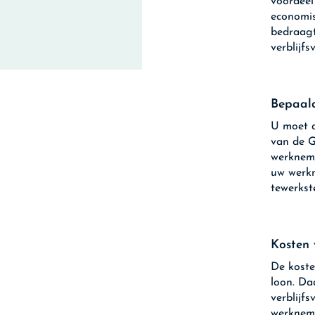
voordeel
economis
bedraagt
verblijf
Bepaald
U moet a
van de G
werknem
uw werkn
tewerkst
Kosten 
De koste
loon. Da
verblijf
werknem