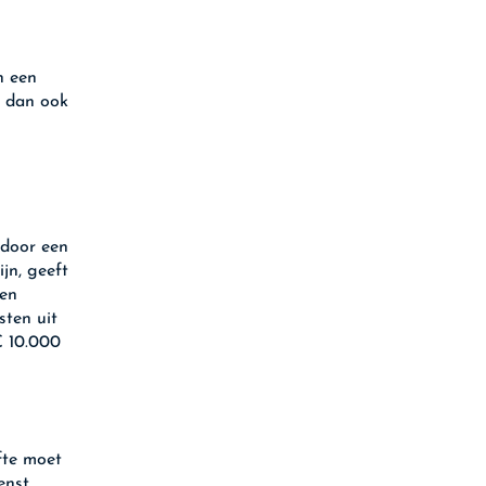
n een
t dan ook
 door een
jn, geeft
een
sten uit
€ 10.000
fte moet
nst.