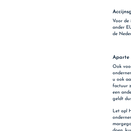
Accijns
Voor de 
ander EU
de Nede
Aparte 
Ook voor
ondernem
u ook aa
factuur 
een ande
geldt du
Let op!
H
ondernem
margegoe
doen, ku