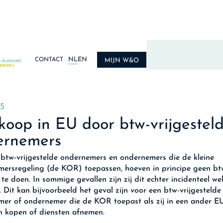
NL
EN
CONTACT
MIJN W&O
5
oop in EU door btw-vrijgestel
ernemers
 btw-vrijgestelde ondernemers en ondernemers die de kleine
ersregeling (de KOR) toepassen, hoeven in principe geen bt
 te doen. In sommige gevallen zijn zij dit echter incidenteel we
t. Dit kan bijvoorbeeld het geval zijn voor een btw-vrijgestelde
er of ondernemer die de KOR toepast als zij in een ander E
 kopen of diensten afnemen.