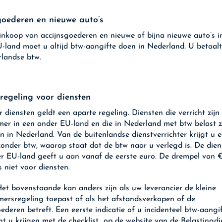
goederen en nieuwe auto’s
inkoop van accijnsgoederen en nieuwe of bijna nieuwe auto’s i
-land moet u altijd btw-aangifte doen in Nederland. U betaal
rlandse btw.
regeling voor diensten
 diensten geldt een aparte regeling. Diensten die verricht zijn
er in een ander EU-land en die in Nederland met btw belast zi
n in Nederland. Van de buitenlandse dienstverrichter krijgt u 
zonder btw, waarop staat dat de btw naar u verlegd is. De dien
r EU-land geeft u aan vanaf de eerste euro. De drempel van 
s niet voor diensten.
et bovenstaande kan anders zijn als uw leverancier de kleine
ersregeling toepast of als het afstandsverkopen of de
deren betreft. Een eerste indicatie of u incidenteel btw-aangi
nt u krijgen met de
checklist
op de website van de Belastingdie