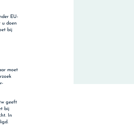
nder EU-
t u doen
et bij
aar moet
erzoek
w-
tw geeft
t bij
ht. In
igd.