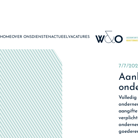
HOME
OVER ONS
DIENSTEN
ACTUEEL
VACATURES
7/7/202
Aank
ond
Volledig
ondernem
aangifte
verplich
ondernem
goederen