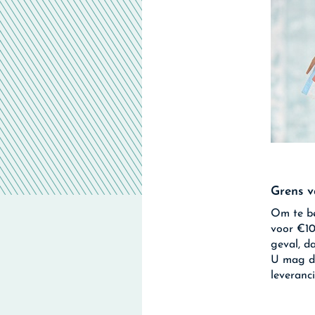
Grens v
Om te be
voor €10
geval, d
U mag da
leveranc