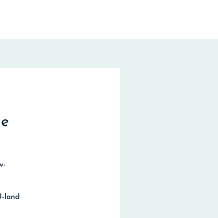
de
w-
l
U-land