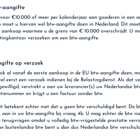
-aangifte
voor €10.000 of meer per kalenderjaar aan goederen in een a
n moet u hiervan wel btw-aangifte doen in Nederland. Dit moe
 aankoop waarmee u de grens van € 10.000 overschrijdt. U mo
tingkantoor verzoeken om een btw-aangifte.
gifte op verzoek
k al vanaf de eerste aankoop in de EU btw-aangifte doen, m
wel eerst een verzoek indienen bij de Belastingdienst. Als dat v
gewilligd, verstrekt u aan uw leverancier(s) uw Nederlandse bt
catienummer en krijgt u een factuur zonder btw.
it betekent echter niet dat u geen btw verschuldigd bent. De b
 aan in uw btw-aangifte bij vraag 4b. U mag echter de btw nie
 terugvragen omdat u volledig btw-vrijgestelde prestatie verric
an buitenlandse btw bent u dan dus Nederlandse btw verschuld