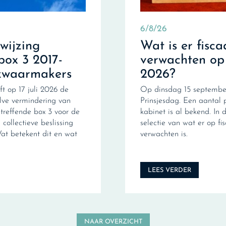
6/8/26
fwijzing
Wat is er fisca
box 3 2017-
verwachten op
zwaarmakers
2026?
ft op 17 juli 2026 de
Op dinsdag 15 september
ve vermindering van
Prinsjesdag. Een aantal 
treffende box 3 voor de
kabinet is al bekend. In d
collectieve beslissing
selectie van wat er op fi
Wat betekent dit en wat
verwachten is.
LEES VERDER
NAAR OVERZICHT