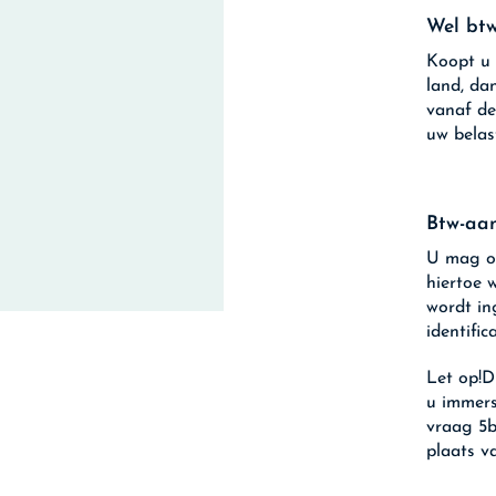
Wel btw
Koopt u 
land, da
vanaf de
uw belas
Btw-aan
U mag oo
hiertoe 
wordt in
identifi
Let op!
D
u immers
vraag 5b
plaats v