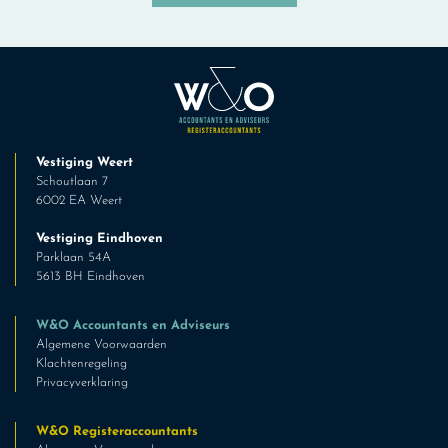
Vestiging Weert
Schoutlaan 7
6002 EA Weert
Vestiging Eindhoven
Parklaan 54A
5613 BH Eindhoven
W&O Accountants en Adviseurs
Algemene Voorwaarden
Klachtenregeling
Privacyverklaring
W&O Registeraccountants