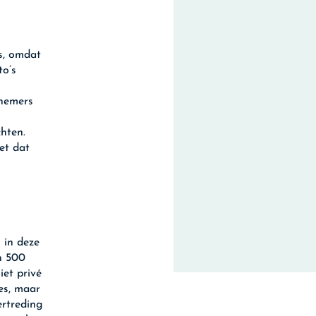
s, omdat
to’s
knemers
chten.
et dat
 in deze
n 500
iet privé
es, maar
rtreding