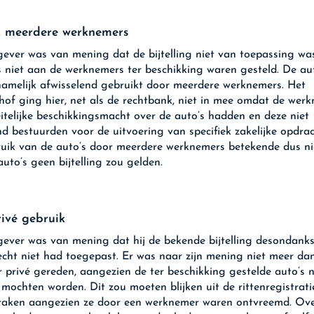
k meerdere werknemers
ever was van mening dat de bijtelling niet van toepassing wa
s niet aan de werknemers ter beschikking waren gesteld. De au
amelijk afwisselend gebruikt door meerdere werknemers. Het
hof ging hier, net als de rechtbank, niet in mee omdat de wer
eitelijke beschikkingsmacht over de auto’s hadden en deze niet
end bestuurden voor de uitvoering van specifiek zakelijke opdra
uik van de auto’s door meerdere werknemers betekende dus ni
auto’s geen bijtelling zou gelden.
ivé gebruik
ever was van mening dat hij de bekende bijtelling desondanks
echt niet had toegepast. Er was naar zijn mening niet meer da
r privé gereden, aangezien de ter beschikking gestelde auto’s n
 mochten worden. Dit zou moeten blijken uit de rittenregistrati
raken aangezien ze door een werknemer waren ontvreemd. Ove