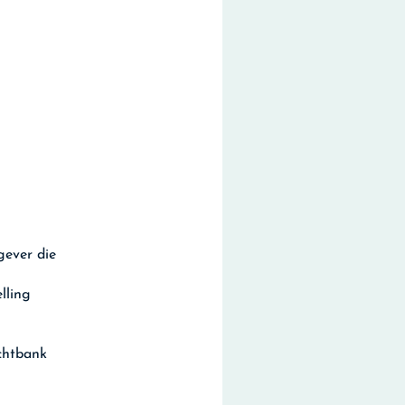
gever die
lling
chtbank