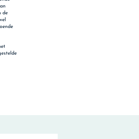
aan
n de
wel
doende
het
gestelde