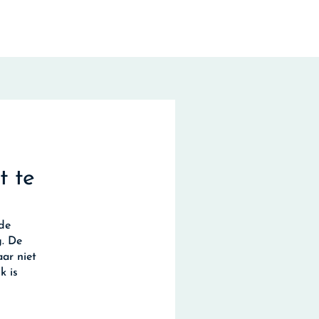
t te
 de
g. De
aar niet
k is