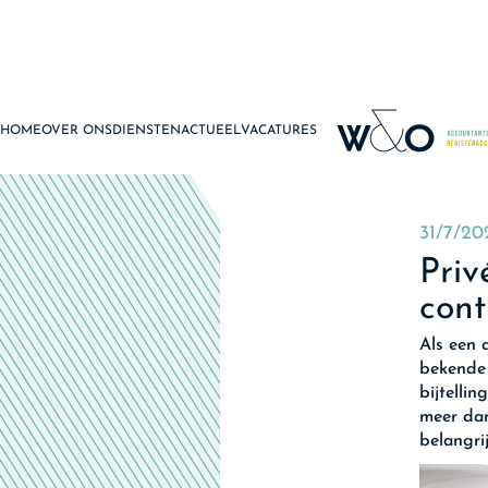
HOME
OVER ONS
DIENSTEN
ACTUEEL
VACATURES
31/7/20
Priv
cont
Als een 
bekende 
bijtelli
meer dan
belangrij