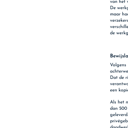
van het 
De werkg
maar had
verzeker
verschil
de werkg
Bewijsl
Volgens 
achterwe
Dat de r
verantwoo
een kopi
Als het n
dan 500 
geleverd
privégeb
daadwerk