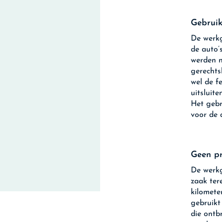
Gebrui
De werkg
de auto’
werden n
gerechts
wel de f
uitsluit
Het gebr
voor de 
Geen pr
De werkg
zaak ter
kilomete
gebruikt
die ontb