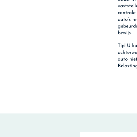
vaststel
controle
auto’s n
gebeurde
bewijs.
Tip!
U ku
achterwe
auto nie
Belastin