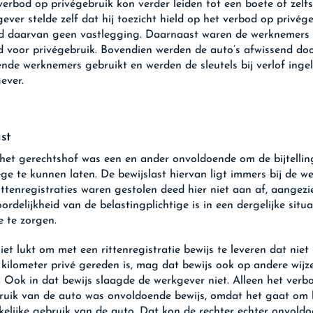
verbod op privégebruik kon verder leiden tot een boete of zelfs
ever stelde zelf dat hij toezicht hield op het verbod op privége
 daarvan geen vastlegging. Daarnaast waren de werknemers 
d voor privégebruik. Bovendien werden de auto’s afwissend do
lende werknemers gebruikt en werden de sleutels bij verlof ingel
ever.
ast
het gerechtshof was een en ander onvoldoende om de bijtellin
ge te kunnen laten. De bewijslast hiervan ligt immers bij de we
ittenregistraties waren gestolen deed hier niet aan af, aangezi
rdelijkheid van de belastingplichtige is in een dergelijke situa
e te zorgen.
iet lukt om met een rittenregistratie bewijs te leveren dat niet
kilometer privé gereden is, mag dat bewijs ook op andere wij
. Ook in dat bewijs slaagde de werkgever niet. Alleen het verb
ruik van de auto was onvoldoende bewijs, omdat het gaat om 
elijke gebruik van de auto. Dat kon de rechter echter onvold