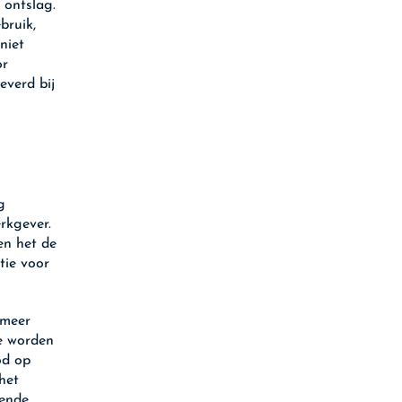
 ontslag.
bruik,
niet
or
everd bij
g
rkgever.
en het de
tie voor
 meer
ze worden
od op
het
oende