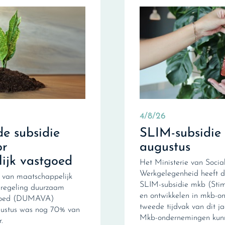
4/8/26
e subsidie
SLIM-subsidie
r
augustus
ijk vastgoed
Het Ministerie van Soci
Werkgelegenheid heeft 
 van maatschappelijk
SLIM-subsidie mkb (Stimu
ieregeling duurzaam
en ontwikkelen in mkb-o
tgoed (DUMAVA)
tweede tijdvak van dit 
gustus was nog 70% van
Mkb-ondernemingen kunn
.