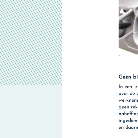
Geen bi
In een z
over de 
werkneme
geen rek
naheffin
ingedien
en daarn