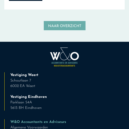
NAAR OVERZICHT
Vestiging Weert
Schoutlaan 7
6002 EA Weert
Vestiging Eindhoven
Parklaan 54A
5613 BH Eindhoven
W&O Accountants en Adviseurs
Algemene Voorwaarden